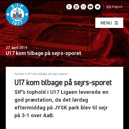
English
MENU
27. april 2019
U17 kom tilbage på sejrs-sporet
Forside
»
U17 kom tilbage på sejrs-sporet
U17 kom tilbage på sejrs-sporet
SIF’s tophold i U17 Ligaen leverede en
god præstation, da det lørdag
eftermiddag på JYSK park blev til sejr
på 3-1 over AaB.