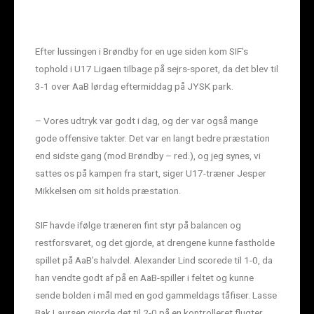
Efter lussingen i Brøndby for en uge siden kom SIF’s
tophold i U17 Ligaen tilbage på sejrs-sporet, da det blev til
3-1 over AaB lørdag eftermiddag på JYSK park.
– Vores udtryk var godt i dag, og der var også mange
gode offensive takter. Det var en langt bedre præstation
end sidste gang (mod Brøndby – red.), og jeg synes, vi
sattes os på kampen fra start, siger U17-træner Jesper
Mikkelsen om sit holds præstation.
SIF havde ifølge træneren fint styr på balancen og
restforsvaret, og det gjorde, at drengene kunne fastholde
spillet på AaB’s halvdel. Alexander Lind scorede til 1-0, da
han vendte godt af på en AaB-spiller i feltet og kunne
sende bolden i mål med en god gammeldags tåfiser. Lasse
Bak Laursen gjorde det til 2-0 på en kontrolleret flugter