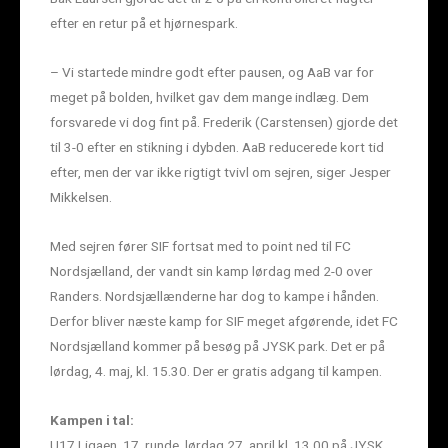
efter en retur på et hjørnespark.
– Vi startede mindre godt efter pausen, og AaB var for
meget på bolden, hvilket gav dem mange indlæg. Dem
forsvarede vi dog fint på. Frederik (Carstensen) gjorde det
til 3-0 efter en stikning i dybden. AaB reducerede kort tid
efter, men der var ikke rigtigt tvivl om sejren, siger Jesper
Mikkelsen.
Med sejren fører SIF fortsat med to point ned til FC
Nordsjælland, der vandt sin kamp lørdag med 2-0 over
Randers. Nordsjællænderne har dog to kampe i hånden.
Derfor bliver næste kamp for SIF meget afgørende, idet FC
Nordsjælland kommer på besøg på JYSK park. Det er på
lørdag, 4. maj, kl. 15.30. Der er gratis adgang til kampen.
Kampen i tal:
U17 Ligaen, 17. runde, lørdag 27. april kl. 13.00 på JYSK