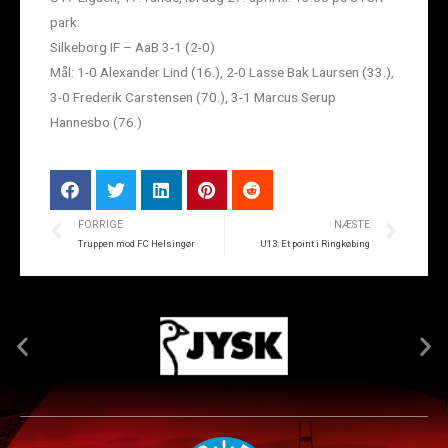
park:
Silkeborg IF – AaB 3-1 (2-0)
Mål: 1-0 Alexander Lind (16.), 2-0 Lasse Bak Laursen (33.),
3-0 Frederik Carstensen (70.), 3-1 Marcus Serup
Hannesbo (76.)
FORRIGE
NÆSTE
Truppen mod FC Helsingør
U13: Et point i Ringkøbing