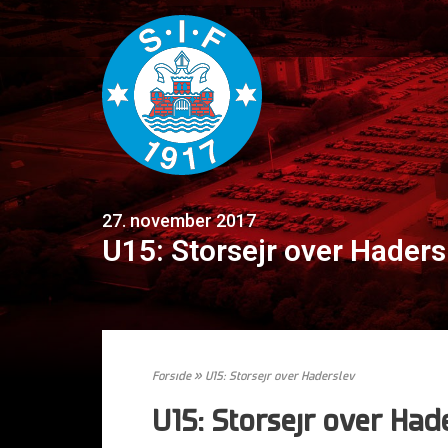
27. november 2017
U15: Storsejr over Haders
Forside
»
U15: Storsejr over Haderslev
U15: Storsejr over Had