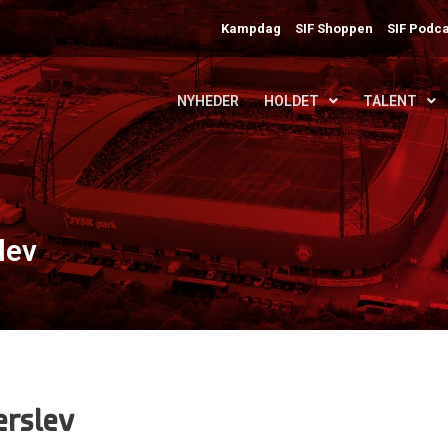
Kampdag
SIF Shoppen
SIF Podca
NYHEDER
HOLDET
TALENT
lev
erslev