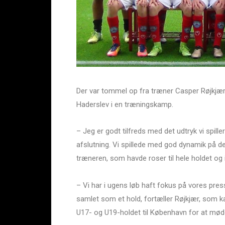
Der var tommel op fra træner Casper Røjkjær,
Haderslev i en træningskamp.
– Jeg er godt tilfreds med det udtryk vi spil
afslutning. Vi spillede med god dynamik på de
træneren, som havde roser til hele holdet og i
– Vi har i ugens løb haft fokus på vores pres
samlet som et hold, fortæller Røjkjær, som 
U17- og U19-holdet til København for at mød