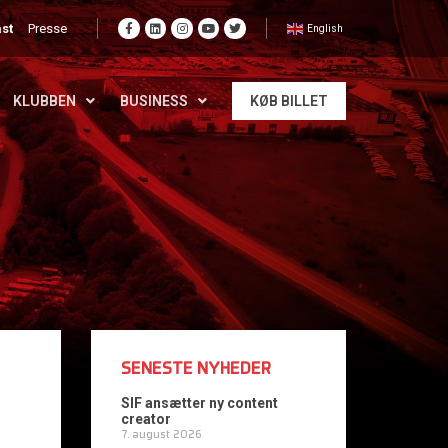
st
Presse
English
KLUBBEN
BUSINESS
KØB BILLET
SENESTE NYHEDER
SIF ansætter ny content
creator
7. august 2026