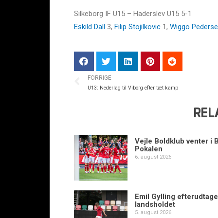
Silkeborg IF U15 – Haderslev U15 5-1
Eskild Dall
3,
Filip Stojilkovic
1,
Wiggo Peders
FORRIGE
U13: Nederlag til Viborg efter tæt kamp
REL
Vejle Boldklub venter i 
Pokalen
6. august 2026
Emil Gylling efterudtaget
landsholdet
5. august 2026