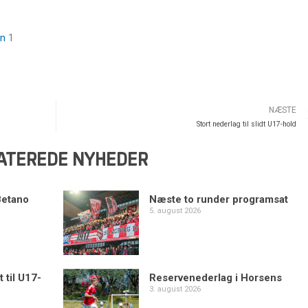
en
1
NÆSTE
Stort nederlag til slidt U17-hold
ATEREDE NYHEDER
Betano
Næste to runder programsat
5. august 2026
 til U17-
Reservenederlag i Horsens
3. august 2026