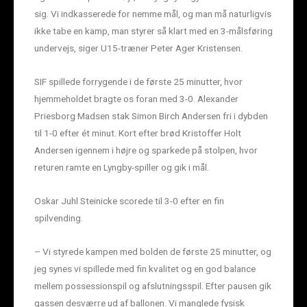
sig. Vi indkasserede for nemme mål, og man må naturligvis
ikke tabe en kamp, man styrer så klart med en 3-målsføring
undervejs, siger U15-træner Peter Ager Kristensen.
SIF spillede forrygende i de første 25 minutter, hvor
hjemmeholdet bragte os foran med 3-0. Alexander
Priesborg Madsen stak Simon Birch Andersen fri i dybden
til 1-0 efter ét minut. Kort efter brød Kristoffer Holt
Andersen igennem i højre og sparkede på stolpen, hvor
returen ramte en Lyngby-spiller og gik i mål.
Oskar Juhl Steinicke scorede til 3-0 efter en fin
spilvending.
– Vi styrede kampen med bolden de første 25 minutter, og
jeg synes vi spillede med fin kvalitet og en god balance
mellem possessionspil og afslutningsspil. Efter pausen gik
gassen desværre ud af ballonen. Vi manglede fysisk