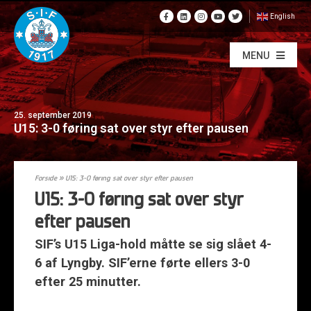
English
MENU
25. september 2019
U15: 3-0 føring sat over styr efter pausen
Forside
»
U15: 3-0 føring sat over styr efter pausen
U15: 3-0 føring sat over styr
efter pausen
SIF’s U15 Liga-hold måtte se sig slået 4-
6 af Lyngby. SIF’erne førte ellers 3-0
efter 25 minutter.