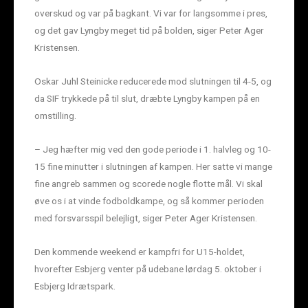
overskud og var på bagkant. Vi var for langsomme i pres,
og det gav Lyngby meget tid på bolden, siger Peter Ager
Kristensen.
Oskar Juhl Steinicke reducerede mod slutningen til 4-5, og
da SIF trykkede på til slut, dræbte Lyngby kampen på en
omstilling.
– Jeg hæfter mig ved den gode periode i 1. halvleg og 10-
15 fine minutter i slutningen af kampen. Her satte vi mange
fine angreb sammen og scorede nogle flotte mål. Vi skal
øve os i at vinde fodboldkampe, og så kommer perioden
med forsvarsspil belejligt, siger Peter Ager Kristensen.
Den kommende weekend er kampfri for U15-holdet,
hvorefter Esbjerg venter på udebane lørdag 5. oktober i
Esbjerg Idrætspark.