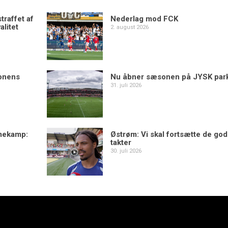
traffet af
Nederlag mod FCK
alitet
2. august 2026
sonens
Nu åbner sæsonen på JYSK par
31. juli 2026
mekamp:
Østrøm: Vi skal fortsætte de go
takter
30. juli 2026