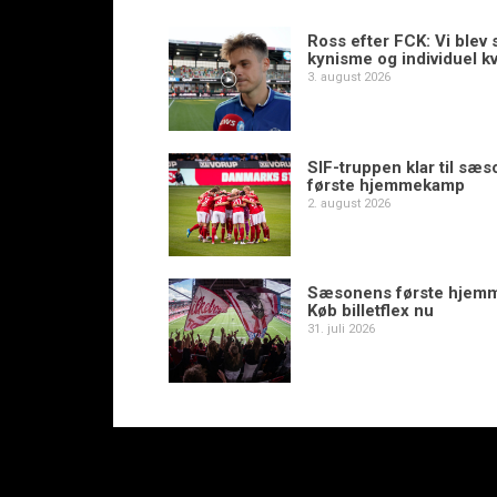
Ross efter FCK: Vi blev s
kynisme og individuel kv
3. august 2026
SIF-truppen klar til sæ
første hjemmekamp
2. august 2026
Sæsonens første hjem
Køb billetflex nu
31. juli 2026