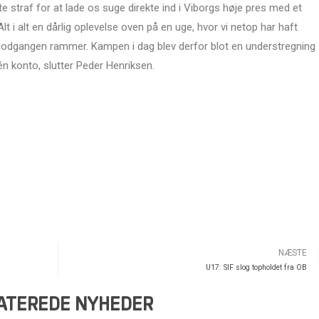
e straf for at lade os suge direkte ind i Viborgs høje pres med et
 i alt en dårlig oplevelse oven på en uge, hvor vi netop har haft
 modgangen rammer. Kampen i dag blev derfor blot en understregning
én konto, slutter Peder Henriksen.
NÆSTE
U17: SIF slog topholdet fra OB
ATEREDE NYHEDER