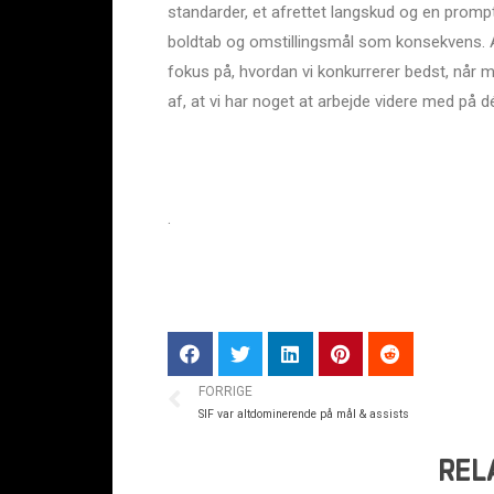
standarder, et afrettet langskud og en prompt
boldtab og omstillingsmål som konsekvens. Alt
fokus på, hvordan vi konkurrerer bedst, når
af, at vi har noget at arbejde videre med på d
.
FORRIGE
SIF var altdominerende på mål & assists
REL