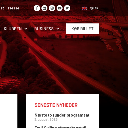
st
Presse
English
KLUBBEN
BUSINESS
KØB BILLET
SENESTE NYHEDER
Næste to runder programsat
5. august 2026