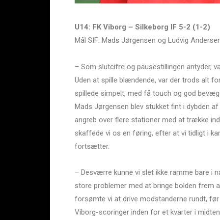
U14: FK Viborg – Silkeborg IF 5-2 (1-2)
Mål SIF: Mads Jørgensen og Ludvig Anderse
– Som slutcifre og pausestillingen antyder, va
Uden at spille blændende, var der trods alt fo
spillede simpelt, med få touch og god bevæge
Mads Jørgensen blev stukket fint i dybden af 
angreb over flere stationer med at trække in
skaffede vi os en føring, efter at vi tidligt
fortsætter.
– Desværre kunne vi slet ikke ramme bare i næ
store problemer med at bringe bolden frem ad
forsømte vi at drive modstanderne rundt, før
Viborg-scoringer inden for et kvarter i midte