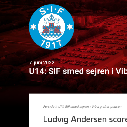
7. juni 2022
U14: SIF smed sejren i Vi
Forside
»
U14: SIF smed sejren i Viborg efter pausen
Ludvig Andersen score