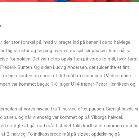
n
r der stor forskel på, hvad vi bragte ind på banen i de to halvlege.
rnuftig struktur og tegning over vores spil før pausen. Især når vi
lse for bolden. Det var netop opskriften på vores to mål, hvor først
Frederik Bunten. Og siden Ludvig Andersen, der fuldendte et fint
d fra højrekanten og score et flot mål fra distancen. På den måde
 i kampen var kommet bagud 1-0, siger U14-træner Peder Henriksen og
rheden af vores niveau fra 1. halvleg efter pausen. Særligt havde vi
 banen, og når vi endelig var kommet op på Viborgs halvdel,
 vi forsøgte at gå mod mål. I stedet faldt korthuset sammen med fir
n af 2. halvleg. To indkasserede mål på sløset opdækning på