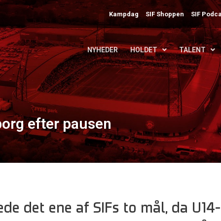
Kampdag
SIF Shoppen
SIF Podca
NYHEDER
HOLDET
TALENT
borg efter pausen
de det ene af SIFs to mål, da U14-