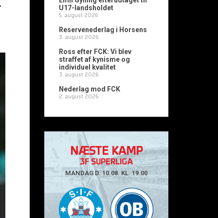
Emil Gylling efterudtaget til
-
U17-landsholdet
5. august 2026
Reservenederlag i Horsens
3. august 2026
Ross efter FCK: Vi blev
straffet af kynisme og
individuel kvalitet
3. august 2026
Nederlag mod FCK
2. august 2026
NÆSTE KAMP
3F SUPERLIGA
MANDAG D. 10.08. KL. 19.00