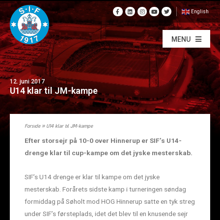
English
MENU
12. juni 2017
U14 klar til JM-kampe
Forside
»
U14 klar til JM-kampe
Efter storsejr på 10-0 over Hinnerup er SIF’s U14-
drenge klar til cup-kampe om det jyske mesterskab.
SIF’s U14 drenge er klar til kampe om det jyske
mesterskab. Forårets sidste kamp i turneringen søndag
formiddag på Søholt mod HOG Hinnerup satte en tyk streg
under SIF’s førsteplads, idet det blev til en knusende sejr