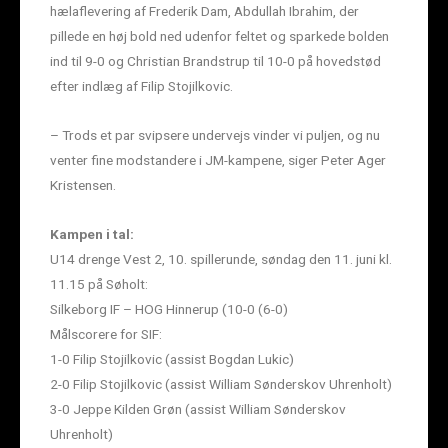
hælaflevering af Frederik Dam, Abdullah Ibrahim, der
pillede en høj bold ned udenfor feltet og sparkede bolden
ind til 9-0 og Christian Brandstrup til 10-0 på hovedstød
efter indlæg af Filip Stojilkovic.
– Trods et par svipsere undervejs vinder vi puljen, og nu
venter fine modstandere i JM-kampene, siger Peter Ager
Kristensen.
Kampen i tal:
U14 drenge Vest 2, 10. spillerunde, søndag den 11. juni kl.
11.15 på Søholt:
Silkeborg IF – HOG Hinnerup (10-0 (6-0)
Målscorere for SIF:
1-0 Filip Stojilkovic (assist Bogdan Lukic)
2-0 Filip Stojilkovic (assist William Sønderskov Uhrenholt)
3-0 Jeppe Kilden Grøn (assist William Sønderskov
Uhrenholt)