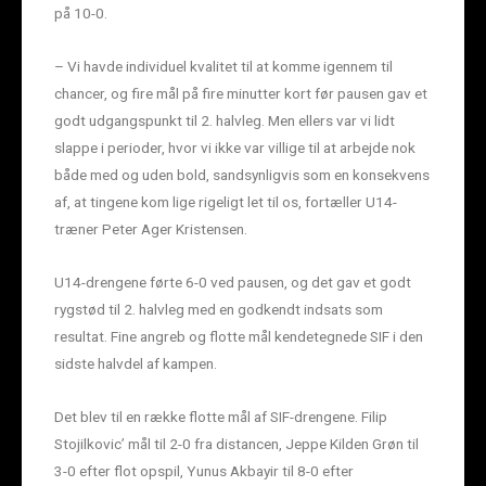
på 10-0.
– Vi havde individuel kvalitet til at komme igennem til
chancer, og fire mål på fire minutter kort før pausen gav et
godt udgangspunkt til 2. halvleg. Men ellers var vi lidt
slappe i perioder, hvor vi ikke var villige til at arbejde nok
både med og uden bold, sandsynligvis som en konsekvens
af, at tingene kom lige rigeligt let til os, fortæller U14-
træner Peter Ager Kristensen.
U14-drengene førte 6-0 ved pausen, og det gav et godt
rygstød til 2. halvleg med en godkendt indsats som
resultat. Fine angreb og flotte mål kendetegnede SIF i den
sidste halvdel af kampen.
Det blev til en række flotte mål af SIF-drengene. Filip
Stojilkovic’ mål til 2-0 fra distancen, Jeppe Kilden Grøn til
3-0 efter flot opspil, Yunus Akbayir til 8-0 efter