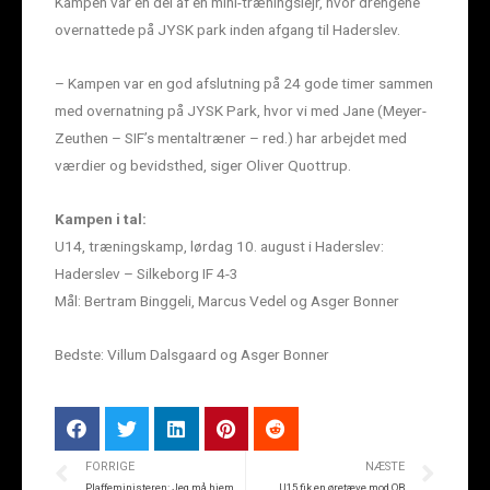
Kampen var en del af en mini-træningslejr, hvor drengene
overnattede på JYSK park inden afgang til Haderslev.
– Kampen var en god afslutning på 24 gode timer sammen
med overnatning på JYSK Park, hvor vi med Jane (Meyer-
Zeuthen – SIF’s mentaltræner – red.) har arbejdet med
værdier og bevidsthed, siger Oliver Quottrup.
Kampen i tal:
U14, træningskamp, lørdag 10. august i Haderslev:
Haderslev – Silkeborg IF 4-3
Mål: Bertram Binggeli, Marcus Vedel og Asger Bonner
Bedste: Villum Dalsgaard og Asger Bonner
FORRIGE
NÆSTE
Plaffeministeren: Jeg må hjem og træne
U15 fik en øretæve mod OB