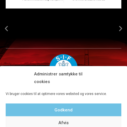
Administrer samtykke til
cookies
Silkeborg IF A/S · JYSK park, Ansvej 104 · DK-8600 Silkeborg
Vi bruger cookies til at optimere vores websted og vores service.
Tlf 8680 4477 · Fax 8680 4647 · Kontortid man-fre kl. 9-15
Godkend
Privatlivspolitik
Afvis