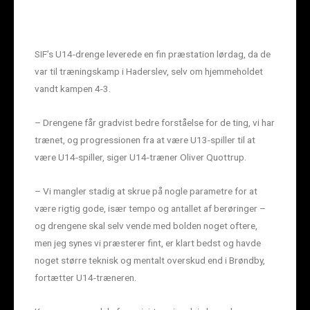
SIF’s U14-drenge leverede en fin præstation lørdag, da de
var til træningskamp i Haderslev, selv om hjemmeholdet
vandt kampen 4-3.
– Drengene får gradvist bedre forståelse for de ting, vi har
trænet, og progressionen fra at være U13-spiller til at
være U14-spiller, siger U14-træner Oliver Quottrup.
– Vi mangler stadig at skrue på nogle parametre for at
være rigtig gode, især tempo og antallet af berøringer –
og drengene skal selv vende med bolden noget oftere,
men jeg synes vi præsterer fint, er klart bedst og havde
noget større teknisk og mentalt overskud end i Brøndby,
fortætter U14-træneren.