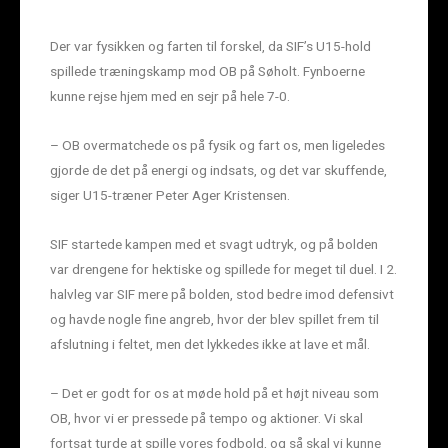
Der var fysikken og farten til forskel, da SIF’s U15-hold
spillede træningskamp mod OB på Søholt. Fynboerne
kunne rejse hjem med en sejr på hele 7-0.
– OB overmatchede os på fysik og fart os, men ligeledes
gjorde de det på energi og indsats, og det var skuffende,
siger U15-træner Peter Ager Kristensen.
SIF startede kampen med et svagt udtryk, og på bolden
var drengene for hektiske og spillede for meget til duel. I 2.
halvleg var SIF mere på bolden, stod bedre imod defensivt
og havde nogle fine angreb, hvor der blev spillet frem til
afslutning i feltet, men det lykkedes ikke at lave et mål.
– Det er godt for os at møde hold på et højt niveau som
OB, hvor vi er pressede på tempo og aktioner. Vi skal
fortsat turde at spille vores fodbold, og så skal vi kunne