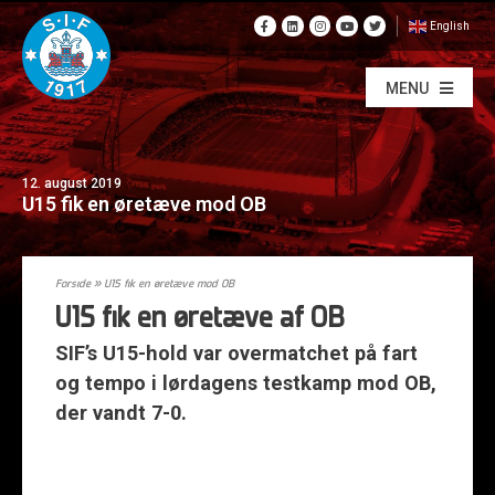
English
MENU
12. august 2019
U15 fik en øretæve mod OB
Forside
»
U15 fik en øretæve mod OB
U15 fik en øretæve af OB
SIF’s U15-hold var overmatchet på fart
og tempo i lørdagens testkamp mod OB,
der vandt 7-0.