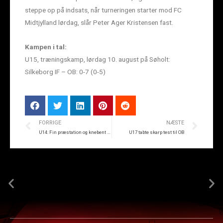
steppe op på indsats, når turneringen starter mod FC
Midtjylland lørdag, slår Peter Ager Kristensen fast.
Kampen i tal:
U15, træningskamp, lørdag 10. august på Søholt:
Silkeborg IF – OB: 0-7 (0-5)
FORRIGE
NÆSTE
U14: Fin præstation og knebent nederlag
U17 tabte skarp test til OB