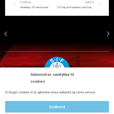
FORRIGE
NÆSTE
Skiftedag i SIF-bestyrelse
U15 røg ud af pokalen mod Esbjerg
Administrer samtykke til
cookies
Silkeborg IF A/S · JYSK park, Ansvej 104 · DK-8600 Silkeborg
Vi bruger cookies til at optimere vores websted og vores service.
Tlf 8680 4477 · Fax 8680 4647 · Kontortid man-fre kl. 9-15
Godkend
Privatlivspolitik