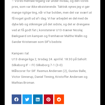
– Vores mentale tilgang var under niveau, og deri vores
pres, som var ikke-eksisterende. Taktisk synes jeg vi gør
mange rigtige ting, når vi har bolden, men det var svært at
få noget godt ud af i dag. Vi har arbejdet en del med de
dybe løb og stikninger på det sidste, og det er drengene
ved at få godt fat i, konstaterer U13-træner Nicolaj
Bækgaard om kampen og fremhæver Malthe Wallin og
Sander Kristensen som SIF’s bedste.
Kampen i tal:
U13 drenge liga 2, tirsdag 24. april kl. 18.30 på Søholt:
Silkeborg IF – FC Silkeborg 7-1 (3-0)
Målscorer for SIF: Rasmus Andersen (2), Gustav Balle,
Victor Sinnerup, Daniel Tinning, Kristoffer Andersen og
Mathias Broman.