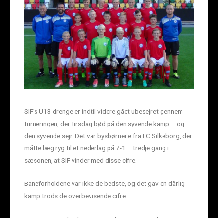
SIF’s U13 drenge er indtil videre gået ubesejret gennem
turneringen, der tirsdag bød på den syvende kamp – og
den syvende sejr. Det var bysbørnene fra FC Silkeborg, der
måtte læg ryg til et nederlag på 7-1 – tredje gang i
sæsonen, at SIF vinder med disse cifre.
Baneforholdene var ikke de bedste, og det gav en dårlig
kamp trods de overbevisende cifre.