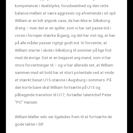
kompetencer i duelstyrke, forudseenhed og den rette
balance mellem at være aggressiv og afventende i sit spil.
William er en lidt atypisk case, da han ikke er Silkeborg-
dreng – men det er en spiller, som vi har set passe ind i
vores i forvejen stærke årgang, og det har vist sig, at han
på alle måder passer rigtigt godt ind. Vi forventer, at
William starter i skole i Silkeborg til sommer på lige fod
med de øvrige. Det er en begavet ung mand, som vi har
store forventninger til – og vi har allerede set, at William
sammen med sit hold har et stort potentiale ved at vinde
et stærkt besat U15-stævne i Augsburg i sommers. På
den korte bane skal William fortsætte på U15 og
påbegynde transition til U17, fortæller talentchef Peter
”PC” Hansen.
William Møller selv ser ligeledes frem til at fortsætte de
gode takter i SIF.