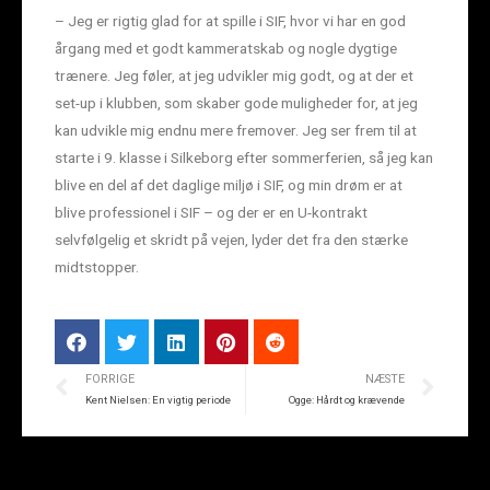
– Jeg er rigtig glad for at spille i SIF, hvor vi har en god
årgang med et godt kammeratskab og nogle dygtige
trænere. Jeg føler, at jeg udvikler mig godt, og at der et
set-up i klubben, som skaber gode muligheder for, at jeg
kan udvikle mig endnu mere fremover. Jeg ser frem til at
starte i 9. klasse i Silkeborg efter sommerferien, så jeg kan
blive en del af det daglige miljø i SIF, og min drøm er at
blive professionel i SIF – og der er en U-kontrakt
selvfølgelig et skridt på vejen, lyder det fra den stærke
midtstopper.
FORRIGE
NÆSTE
Kent Nielsen: En vigtig periode
Ogge: Hårdt og krævende