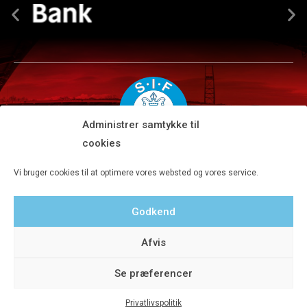
Administrer samtykke til
cookies
Silkeborg IF A/S · JYSK park, Ansvej 104 · DK-8600 Silkeborg
Vi bruger cookies til at optimere vores websted og vores service.
Tlf 8680 4477 · Fax 8680 4647 · Kontortid man-fre kl. 9-15
Godkend
Privatlivspolitik
Afvis
Se præferencer
Privatlivspolitik
© 2020 Silkeborg IF A/S - Designet af Aveo - web&marketing