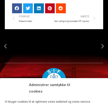
FORRIGE
NÆSTE
Pokalminder
Sen udligning kostede SIF sejren
Administrer samtykke til
cookies
Silkeborg IF A/S · JYSK park, Ansvej 104 · DK-8600 Silkeborg
Vi bruger cookies til at optimere vores websted og vores service.
Tlf 8680 4477 · Fax 8680 4647 · Kontortid man-fre kl. 9-15