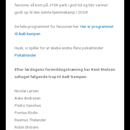
fanzone, så kom på JYSK park i god tid og bliv varmet
godt op til den sidste hjemmekamp i 2024!
Se hele programmet for fanzonen her:
Her er programmet
til AaB-kampen
Husk, vi spiller for at skabe endnu flere pokalminder:
Pokalminder
Efter lørdagens formiddagstræning har Kent Nielsen
udtaget følgende trup til AaB-kampen:
Nicolai Larsen
Aske Andresen
Pedro Ganchas
Pontus Rödin
Rasmus Thelander
Robin Østrøm