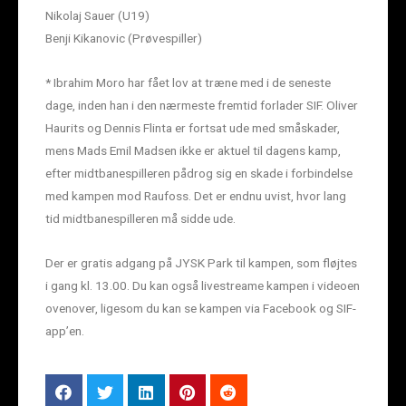
Nikolaj Sauer (U19)
Benji Kikanovic (Prøvespiller)
* Ibrahim Moro har fået lov at træne med i de seneste
dage, inden han i den nærmeste fremtid forlader SIF. Oliver
Haurits og Dennis Flinta er fortsat ude med småskader,
mens Mads Emil Madsen ikke er aktuel til dagens kamp,
efter midtbanespilleren pådrog sig en skade i forbindelse
med kampen mod Raufoss. Det er endnu uvist, hvor lang
tid midtbanespilleren må sidde ude.
Der er gratis adgang på JYSK Park til kampen, som fløjtes
i gang kl. 13.00. Du kan også livestreame kampen i videoen
ovenover, ligesom du kan se kampen via Facebook og SIF-
app’en.