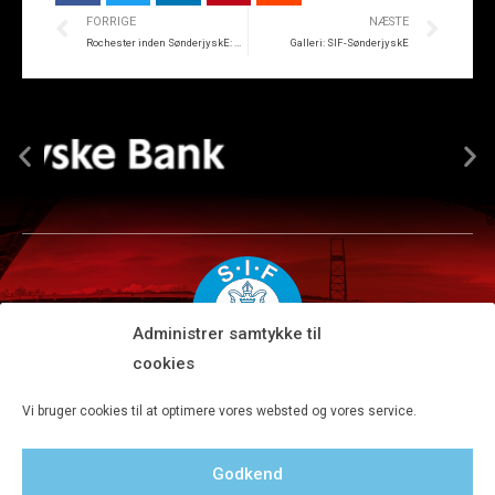
FORRIGE
NÆSTE
Rochester inden SønderjyskE: Vi ser gode ud
Galleri: SIF-SønderjyskE
Administrer samtykke til
cookies
Silkeborg IF A/S · JYSK park, Ansvej 104 · DK-8600 Silkeborg
Vi bruger cookies til at optimere vores websted og vores service.
Tlf 8680 4477 · Fax 8680 4647 · Kontortid man-fre kl. 9-15
Godkend
Privatlivspolitik