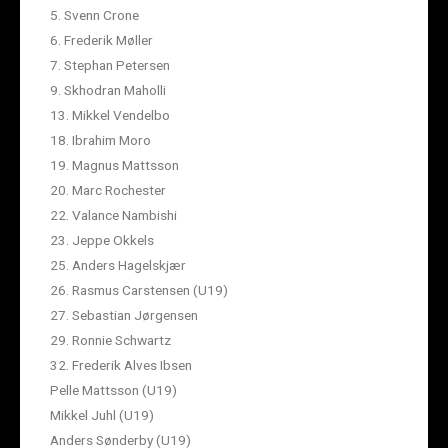
5. Svenn Crone
6. Frederik Møller
7. Stephan Petersen
9. Skhodran Maholli
13. Mikkel Vendelbo
18. Ibrahim Moro
19. Magnus Mattsson
20. Marc Rochester
22. Valance Nambishi
23. Jeppe Okkels
25. Anders Hagelskjær
26. Rasmus Carstensen (U19)
27. Sebastian Jørgensen
29. Ronnie Schwartz
32. Frederik Alves Ibsen
Pelle Mattsson (U19)
Mikkel Juhl (U19)
Anders Sønderby (U19)