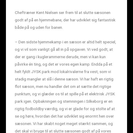
Cheftræner Kent Nielsen ser frem til at slutte sæsonen
godt af på en hjemmebane, der har udviklet sig fantastisk
både på og uden for banen.
– Den sidste hjemmekamp i en sæson er altid helt speciel,
og vi vil som vanligt gå all in på opgaven. Vi ved godt, at
der er gang i kuglerammerne derude, men vi kan kun
påvirke én ting, og det er vores egen kamp. Endda på et
helt fyldt JYSK park mod lokalrivalerne fra vest, som vi
stadig mangler at slå i denne sæson. Vi har haft en rigtig
flot sæson, men nu handler det om at sætte det rigtige
punktum, og vi glæder os til at spille på et elektrisk JYSK
park igen. Opbakningen og stemningen i Silkeborg er en
rigtig fodboldby værdig, og vi er glade for og stolte af at
se og høre, hvordan det har udviklet sig enormt hen over
sæsonen. Vi har skabt noget meget stærkt sammen, og
det skal vi bruge til at slutte sæsonen godt af på vores