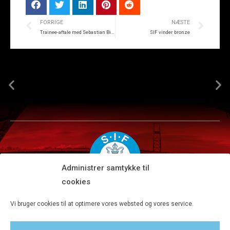
FORRIGE
NÆSTE
Trainee-aftale med Sebastian Biller
SIF vinder bronze
Administrer samtykke til
cookies
Silkeborg IF A/S · JYSK park, Ansvej 104 · DK-8600 Silkeborg
Vi bruger cookies til at optimere vores websted og vores service.
Tlf 8680 4477 · Fax 8680 4647 · Kontortid man-fre kl. 9-15