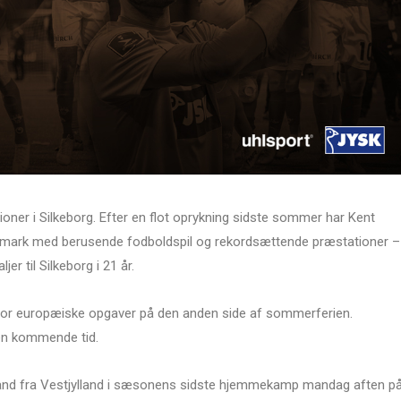
oner i Silkeborg. Efter en flot oprykning sidste sommer har Kent
anmark med berusende fodboldspil og rekordsættende præstationer –
er til Silkeborg i 21 år.
 for europæiske opgaver på den anden side af sommerferien.
den kommende tid.
lland fra Vestjylland i sæsonens sidste hjemmekamp mandag aften p