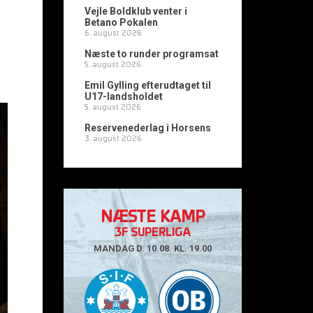
Vejle Boldklub venter i
Betano Pokalen
6. august 2026
Næste to runder programsat
5. august 2026
Emil Gylling efterudtaget til
U17-landsholdet
5. august 2026
Reservenederlag i Horsens
3. august 2026
NÆSTE KAMP
3F SUPERLIGA
MANDAG D. 10.08. KL. 19.00