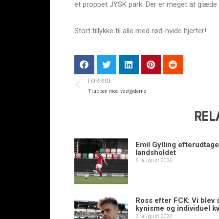
et proppet JYSK park. Der er meget at glæde s
Stort tillykke til alle med rød-hvide hjerter!
FORRIGE
Truppen mod vestjyderne
REL
Emil Gylling efterudtaget
landsholdet
5. august 2026
Ross efter FCK: Vi blev s
kynisme og individuel kv
3. august 2026