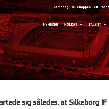
Kampdag
SIF Shoppen
SIF Podca
NYHEDER
HOLDET
TALENT
rtede sig således, at Silkeborg IF