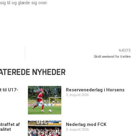
ig til og glæde sig over.
NÆSTE
Skidt weekend for U-eliten
ATEREDE NYHEDER
 til U17-
Reservenederlag i Horsens
3. august 2026
traffet af
Nederlag mod FCK
alitet
2. august 2026