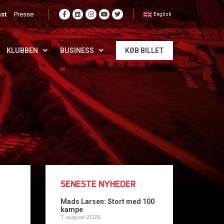
st
Presse
English
KLUBBEN
BUSINESS
KØB BILLET
SENESTE NYHEDER
Mads Larsen: Stort med 100
kampe
7. august 2026