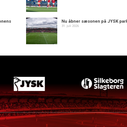
sonens
Nu åbner sæsonen på JYSK par
31. juli 2026