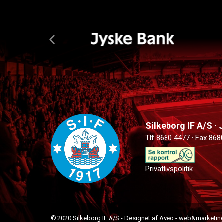
Silkeborg IF A/S ·
Tlf 8680 4477 · Fax 868
Privatlivspolitik
© 2020 Silkeborg IF A/S - Designet af Aveo - web&marketin