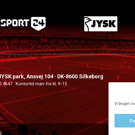
 JYSK park, Ansvej 104 · DK-8600 Silkeborg
0 4647 · Kontortid man-fre kl. 9-15
Vi bruger co
Go
g