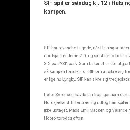
SIF spiller søndag kl. 12 i Helsin
kampen.
SIF har revanche til gode, når Helsingør tager
nordsjællænderne 2-0, og sidst de to hold mød
3-2 på JYSK park. Som bekendt er der afgjort
så kampen handler for SIF om at sikre sig tr
er lige nu Lyngby. SIF kan sikre sig tredjeplad
Peter Sørensen havde sin trup igennem den s
Nordsjælland. Efter træning udtog han spiller
ikke udtaget. Mads Emil Madsen og Valance Nam
Hobro torsdag aften.