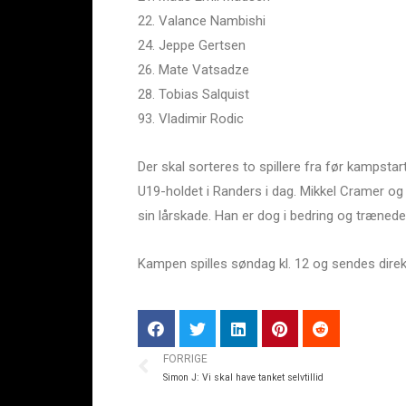
22. Valance Nambishi
24. Jeppe Gertsen
26. Mate Vatsadze
28. Tobias Salquist
93. Vladimir Rodic
Der skal sorteres to spillere fra før kampsta
U19-holdet i Randers i dag. Mikkel Cramer og
sin lårskade. Han er dog i bedring og træned
Kampen spilles søndag kl. 12 og sendes dire
FORRIGE
Simon J: Vi skal have tanket selvtillid