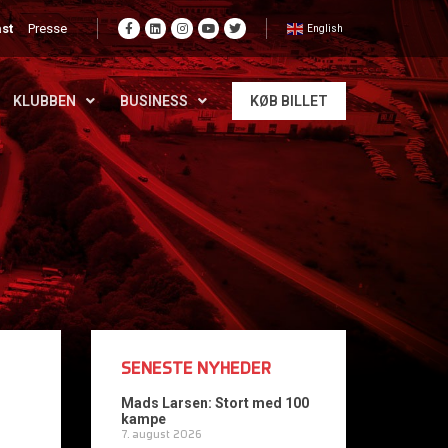
st
Presse
English
KLUBBEN
BUSINESS
KØB BILLET
SENESTE NYHEDER
Mads Larsen: Stort med 100
kampe
7. august 2026