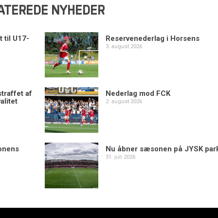
ATEREDE NYHEDER
 til U17-
Reservenederlag i Horsens
3. august 2026
traffet af
Nederlag mod FCK
alitet
2. august 2026
sonens
Nu åbner sæsonen på JYSK par
31. juli 2026