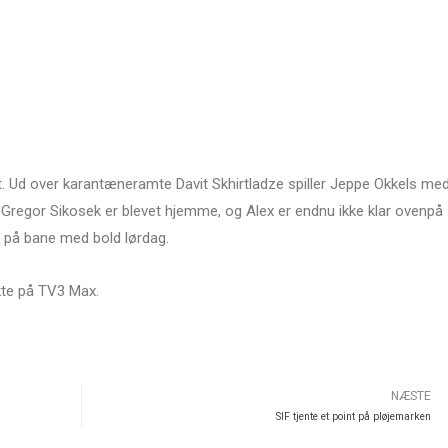
rt. Ud over karantæneramte Davit Skhirtladze spiller Jeppe Okkels me
 Gregor Sikosek er blevet hjemme, og Alex er endnu ikke klar ovenpå
e på bane med bold lørdag.
kte på TV3 Max.
NÆSTE
SIF tjente et point på pløjemarken