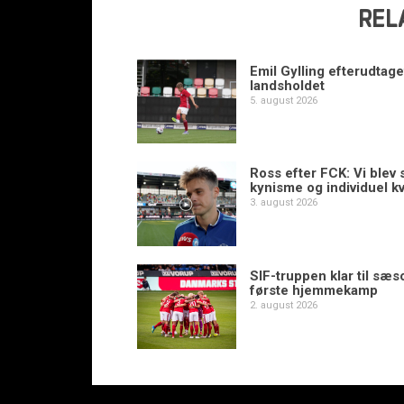
REL
Emil Gylling efterudtaget
landsholdet
5. august 2026
Ross efter FCK: Vi blev s
kynisme og individuel kv
3. august 2026
SIF-truppen klar til sæ
første hjemmekamp
2. august 2026