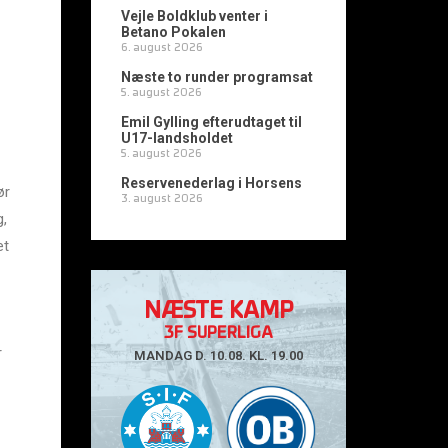
Vejle Boldklub venter i
Betano Pokalen
6. august 2026
Næste to runder programsat
5. august 2026
Emil Gylling efterudtaget til
U17-landsholdet
5. august 2026
Reservenederlag i Horsens
ør
3. august 2026
g,
et
NÆSTE KAMP
3F SUPERLIGA
r
MANDAG D. 10.08. KL. 19.00