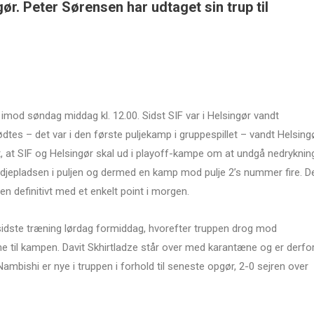
gør. Peter Sørensen har udtaget sin trup til
 imod søndag middag kl. 12.00. Sidst SIF var i Helsingør vandt
tes – det var i den første puljekamp i gruppespillet – vandt Helsing
, at SIF og Helsingør skal ud i playoff-kampe om at undgå nedryknin
edjepladsen i puljen og dermed en kamp mod pulje 2’s nummer fire. D
sen definitivt med et enkelt point i morgen.
idste træning lørdag formiddag, hvorefter truppen drog mod
ne til kampen. Davit Skhirtladze står over med karantæne og er derfo
bishi er nye i truppen i forhold til seneste opgør, 2-0 sejren over