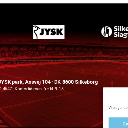
 JYSK park, Ansvej 104 · DK-8600 Silkeborg
0 4647 · Kontortid man-fre kl. 9-15
Vi bruger co
Go