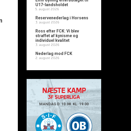
Emil Gylling efterudtaget til
U17-landsholdet
5. august 2026
Reservenederlag i Horsens
n
3. august 2026
Ross efter FCK: Vi blev
straffet af kynisme og
individuel kvalitet
3. august 2026
Nederlag mod FCK
2. august 2026
NÆSTE KAMP
3F SUPERLIGA
MANDAG D. 10.08. KL. 19.00