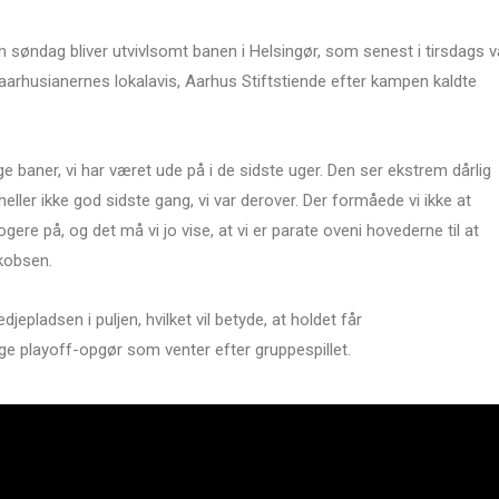
søndag bliver utvivlsomt banen i Helsingør, som senest i tirsdags v
arhusianernes lokalavis, Aarhus Stiftstiende efter kampen kaldte
lige baner, vi har været ude på i de sidste uger. Den ser ekstrem dårlig
 heller ikke god sidste gang, vi var derover. Der formåede vi ikke at
klogere på, og det må vi jo vise, at vi er parate oveni hovederne til at
akobsen.
redjepladsen i puljen, hvilket vil betyde, at holdet får
e playoff-opgør som venter efter gruppespillet.