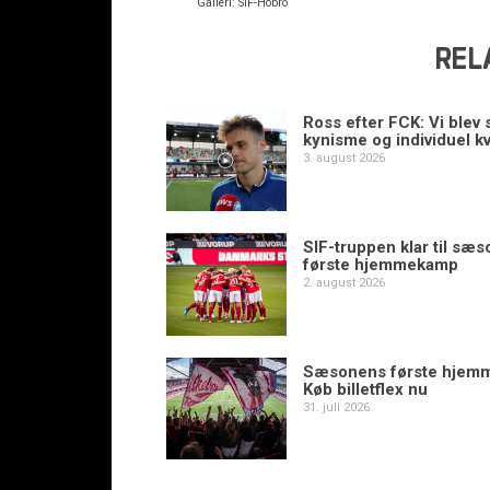
Galleri: SIF-Hobro
REL
Ross efter FCK: Vi blev s
kynisme og individuel kv
3. august 2026
SIF-truppen klar til sæ
første hjemmekamp
2. august 2026
Sæsonens første hjem
Køb billetflex nu
31. juli 2026