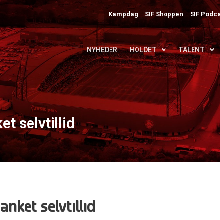
Kampdag
SIF Shoppen
SIF Podca
NYHEDER
HOLDET
TALENT
t selvtillid
anket selvtillid