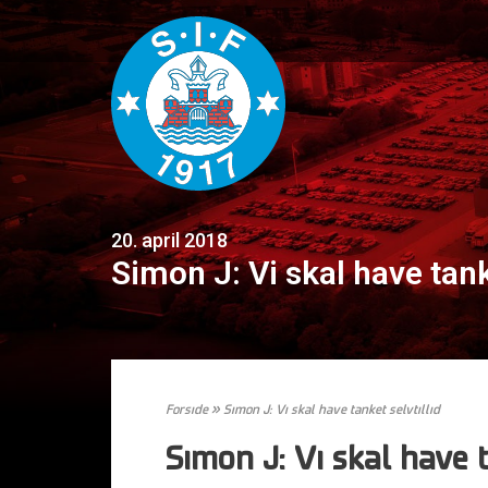
20. april 2018
Simon J: Vi skal have tanke
Forside
»
Simon J: Vi skal have tanket selvtillid
Simon J: Vi skal have t