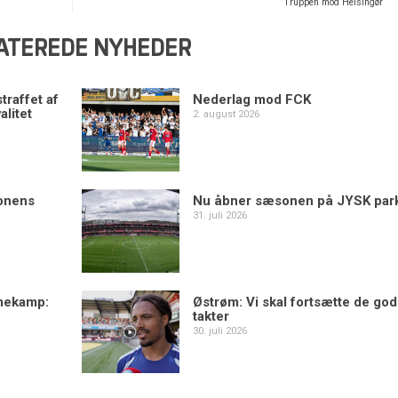
Truppen mod Helsingør
ATEREDE NYHEDER
traffet af
Nederlag mod FCK
alitet
2. august 2026
sonens
Nu åbner sæsonen på JYSK par
31. juli 2026
mekamp:
Østrøm: Vi skal fortsætte de go
takter
30. juli 2026