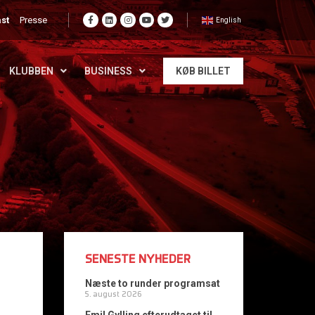
st
Presse
English
KLUBBEN
BUSINESS
KØB BILLET
SENESTE NYHEDER
Næste to runder programsat
5. august 2026