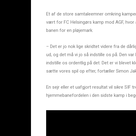
Et af de store samtaleemner omkring kampen 
vært for FC Helsingørs kamp mod AGF, hvor a
banen for en pløjemark.
– Det er jo nok lige skridtet videre fra de dår
ud, og det må vi jo så indstille os på. Den var
indstille os ordentlig på det. Det er vi blevet 
sætte vores spil op efter, fortæller Simon J
En sejr eller et uafgjort resultat vil sikre SIF t
hjemmebanefordelen i den sidste kamp i begg