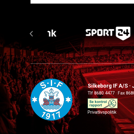
Silkeborg IF A/S ·
Tlf 8680 4477 · Fax 868
Privatlivspolitik