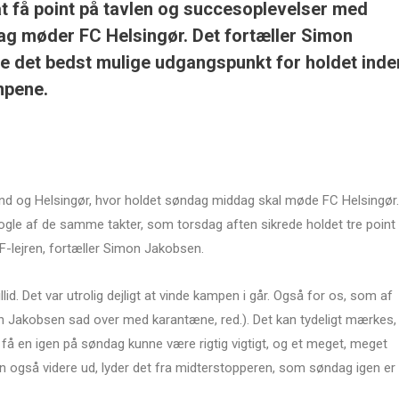
at få point på tavlen og succesoplevelser med
ag møder FC Helsingør. Det fortæller Simon
e det bedst mulige udgangspunkt for holdet inde
mpene.
and og Helsingør, hvor holdet søndag middag skal møde FC Helsingør.
nogle af de samme takter, som torsdag aften sikrede holdet tre point
IF-lejren, fortæller Simon Jakobsen.
lid. Det var utrolig dejligt at vinde kampen i går. Også for os, som af
on Jakobsen sad over med karantæne, red.). Det kan tydeligt mærkes,
 at få en igen på søndag kunne være rigtig vigtigt, og et meget, meget
 også videre ud, lyder det fra midterstopperen, som søndag igen er