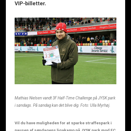
VIP-billetter.
Mathias Nielsen vandt 3F Half-Time Challenge på JYSK park
i søndags. På søndag kan det blive dig. Foto: Ulla Myrhøj.
Vil du have muligheden for at sparke straffespark i
pausen af søndagens ligakamp på JYSK park mod FC