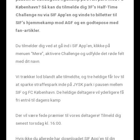
København? Så kan du tilmelde dig 3F’s Half-Time
Challenge nu via SIF App’en og vinde to billetter til
SIF’s hjemmekamp mod AGF og en godtepose med
fan-artikler.
Du tilmelder dig ved at gå ind i SIF App’en, klikke på
menuen “Mere”, aktivere Challenge og udfylde det røde felt
med dit navn.
Vi trækker lod blandt alle tilmeldte, og tre heldige får lov til
at sparke straffespark inde på JYSK park i pausen mellem
SIF og FC København. De heldige deltagere vil yderligere få
fri entré til dagens kamp
Der vil være fede præmier til vores deltagere! Tilmeld dig
senest torsdag kl. 16:00.
Hvis ikke du allerede har downloadet SIF App’en til din