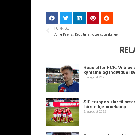
FORRIGE
Ærlig Peter S.: Det ultimativt værst tænkelige
REL
Ross efter FCK: Vi blev s
kynisme og individuel kv
3. august 2026
SIF-truppen klar til sæ
første hjemmekamp
2. august 2026