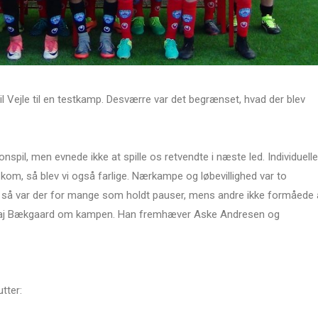
 til Vejle til en testkamp. Desværre var det begrænset, hvad der blev
spil, men evnede ikke at spille os retvendte i næste led. Individuelle
 kom, så blev vi også farlige. Nærkampe og løbevillighed var to
og så var der for mange som holdt pauser, mens andre ikke formåede 
icolaj Bækgaard om kampen. Han fremhæver Aske Andresen og
tter: