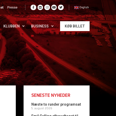
st
Presse
English
KLUBBEN
BUSINESS
KØB BILLET
SENESTE NYHEDER
Næste to runder programsat
5. august 2026