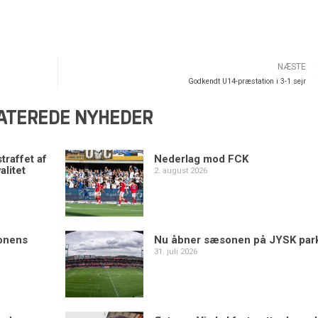
NÆSTE
Godkendt U14-præstation i 3-1 sejr
ATEREDE NYHEDER
traffet af
Nederlag mod FCK
alitet
2. august 2026
sonens
Nu åbner sæsonen på JYSK par
31. juli 2026