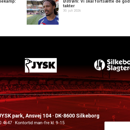
mekamp:
Østrøm: Vi skal fortsætte de go
takter
30. juli 2026
 JYSK park, Ansvej 104 · DK-8600 Silkeborg
0 4647 · Kontortid man-fre kl. 9-15