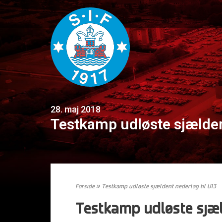
28. maj 2018
Testkamp udløste sjælden
Forside
»
Testkamp udløste sjældent nederlag til U13
Testkamp udløste sjæl