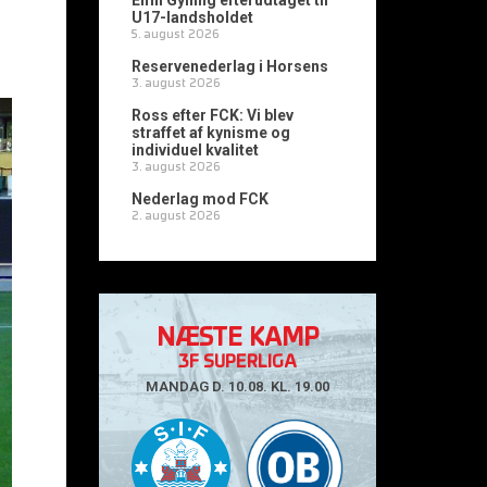
Emil Gylling efterudtaget til
U17-landsholdet
5. august 2026
Reservenederlag i Horsens
3. august 2026
Ross efter FCK: Vi blev
straffet af kynisme og
individuel kvalitet
3. august 2026
Nederlag mod FCK
2. august 2026
NÆSTE KAMP
3F SUPERLIGA
MANDAG D. 10.08. KL. 19.00