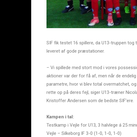
SIF fik testet 16 spillere, da U13-truppen tog
leveret af gode præstationer.
– Vi spillede med stort mod i vores possession
aktioner var der for få af, men når de endelig
parametre, hvor vi blev total overmatchet, 
rette op på deres fejl, siger U13-træner N
Kristoffer Andersen som de bedste SIF’ere.
Kampen i tal:
Testkamp i Vejle for U13, 3 halvlege á 25 minu
Vejle – Silkeborg IF 3-0 (1-0, 1-0, 1-0)