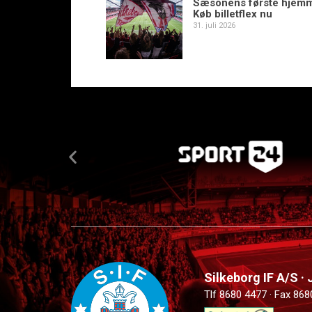
Sæsonens første hjem
Køb billetflex nu
31. juli 2026
Silkeborg IF A/S ·
Tlf 8680 4477 · Fax 868