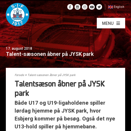
English
MENU
17. august 2018
Talent-sæsonen åbner på JYSK park
Forside
»
Talent-sæsonen åbner på JYSK park
Talentsæson åbner på JYSK
park
Både U17 og U19-ligaholdene spiller
lørdag hjemme på JYSK park, hvor
Esbjerg kommer på besøg. Også det nye
U13-hold spiller på hjemmebane.