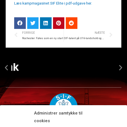
Læs kampmagasinet SIF Elite i pdf-udgave her.
FORRIGE
NÆSTE
Rochester: Føles som en ny start
SIF-talent på U16-landshold og flere på vej
Administrer samtykke til
cookies