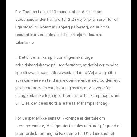
For Thomas Lofts U19-mandskab er der tale om
sæsonens anden kamp efter 2-2 i Vejle i premieren for en
uge siden. Nu kommer Esbjerg på besøg, og et godt
resultat kræver endnu en hård arbejdsindsats af
talenterne.
– Det bliver en kamp, hvor vi igen skal tage
arbejdshandskerne på. Jeg forudser, at det bliver mindst
lige så svært, som sidste weekend mod Vejle. Jeg håber,
at vi kan være en tand mere dominerende med bolden, end
vi var sidste weekend, hvor jeg synes, at vi lavede for
mange tekniske fejl, siger Thomas Loft til kampmagasinet
SIF Elite, der deles ud til alle tre talentkampe lørdag.
For Jesper Mikkelsens U17-drenge er der tale om
sæsonpremiere, idet liga-starten blev udskudt på grund af
Internordisk turnring på Færøerne for U17-landsholdet.