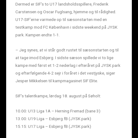
Dermed er SIF’s to U17 landsholdsspillere, Frederik
Carstensen og Oscar Fuglsang, hjemme og til rådighed.
U17-SIF’erne varmede op til sæsonstarten med en
testkamp mod FC København i sidste weekend på JYSK
park. Kampen endte 1-1.
– Jeg synes, at vi står godt rustet til sæsonstarten og til
at tage imod Esbjerg. I sidste sæson spillede vi to lige
kampe med først et 1-2 nederlag i efteråret på JYSK park
og efterfølgende 4-2 sejr i foråret i det vestjyske, siger
Jesper Mikkelsen til kampmagasinet SIF Elite.
SIF’s talentkampe, lørdag 18. august på Søholt:
10.00: U13 Liga 1A – Herning Fremad (bane 3)
13.00: U19 Liga – Esbjerg fB (JYSK park)
15.15: U17 Liga – Esbjerg fB (JYSK park)