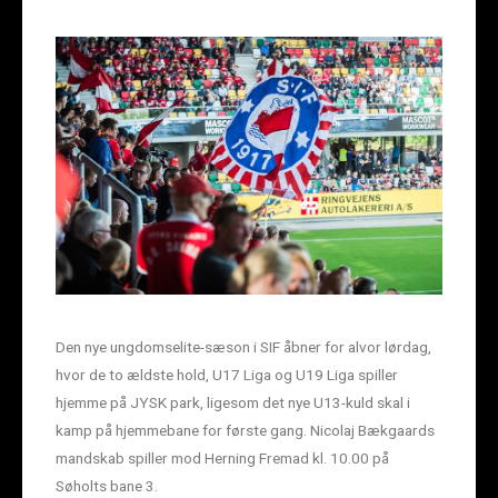
Den nye ungdomselite-sæson i SIF åbner for alvor lørdag,
hvor de to ældste hold, U17 Liga og U19 Liga spiller
hjemme på JYSK park, ligesom det nye U13-kuld skal i
kamp på hjemmebane for første gang. Nicolaj Bækgaards
mandskab spiller mod Herning Fremad kl. 10.00 på
Søholts bane 3.