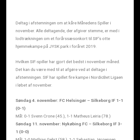
Deltag i afstemningen om at kåre Månedens Spiller i
november. Alle deltagende, der afgiver stemme, er med i
lodtrækningen om et forårssæsonkort til SIF’s otte
hjemmekampe på JYSK park i foråret 2019.
Hvilken SIF-spiller har gjort det bedst i november måned.
Det kan du være med til at afgøre ved at deltage i
afstemningen. SIF har spillet fire kampe i NordicBet Ligaen
i løbet af november.
Søndag 4. november: FC Helsingør – Silkeborg IF 1-1
(0-1)
Mål: 0-1 Svenn Crone (45.), 1-1 Matheus Leiria (78.)
Søndag 11. november: Nykøbing FC – Silkeborg IF 3-
1 (0-0)
Mål: 1-0 Mathias Gehrt (58.), 1-1 Sebastian Jørgensen