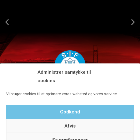
Administrer samtykke til
cookies
Silkeborg IF A/S · JYSK park, Ansvej 104 · DK-8600 Silkeborg
Vi bruger cookies til at optimere vores websted og vores service.
Tlf 8680 4477 · Fax 8680 4647 · Kontortid man-fre kl. 9-15
Godkend
Privatlivspolitik
Afvis
Se præferencer