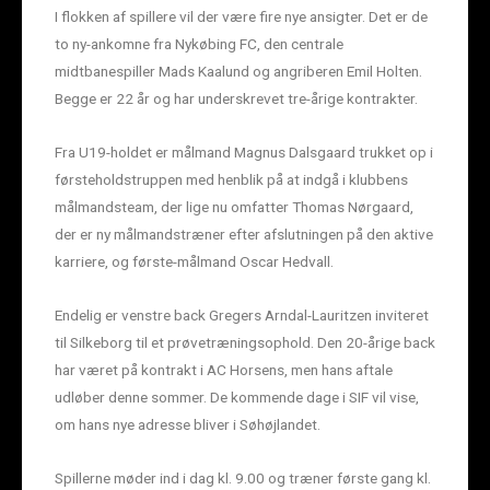
I flokken af spillere vil der være fire nye ansigter. Det er de
to ny-ankomne fra Nykøbing FC, den centrale
midtbanespiller Mads Kaalund og angriberen Emil Holten.
Begge er 22 år og har underskrevet tre-årige kontrakter.
Fra U19-holdet er målmand Magnus Dalsgaard trukket op i
førsteholdstruppen med henblik på at indgå i klubbens
målmandsteam, der lige nu omfatter Thomas Nørgaard,
der er ny målmandstræner efter afslutningen på den aktive
karriere, og første-målmand Oscar Hedvall.
Endelig er venstre back Gregers Arndal-Lauritzen inviteret
til Silkeborg til et prøvetræningsophold. Den 20-årige back
har været på kontrakt i AC Horsens, men hans aftale
udløber denne sommer. De kommende dage i SIF vil vise,
om hans nye adresse bliver i Søhøjlandet.
Spillerne møder ind i dag kl. 9.00 og træner første gang kl.