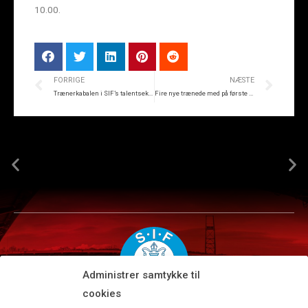
10.00.
FORRIGE
NÆSTE
Trænerkabalen i SIF’s talentsektor er gået op
Fire nye trænede med på første træningsdag
Administrer samtykke til
cookies