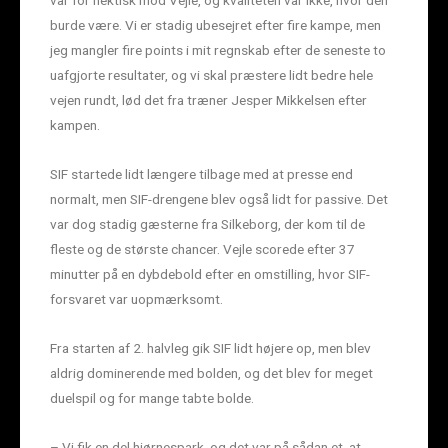
burde være. Vi er stadig ubesejret efter fire kampe, men
jeg mangler fire points i mit regnskab efter de seneste to
uafgjorte resultater, og vi skal præstere lidt bedre hele
vejen rundt, lød det fra træner Jesper Mikkelsen efter
kampen.
SIF startede lidt længere tilbage med at presse end
normalt, men SIF-drengene blev også lidt for passive. Det
var dog stadig gæsterne fra Silkeborg, der kom til de
fleste og de største chancer. Vejle scorede efter 37
minutter på en dybdebold efter en omstilling, hvor SIF-
forsvaret var uopmærksomt.
Fra starten af 2. halvleg gik SIF lidt højere op, men blev
aldrig dominerende med bolden, og det blev for meget
duelspil og for mange tabte bolde.
– Vi fik en del hjørnespark, og det var på sådan et, at