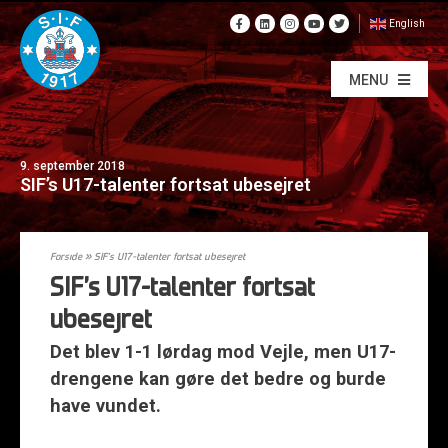
English
MENU
9. september 2018
SIF’s U17-talenter fortsat ubesejret
Forside
»
SIF’s U17-talenter fortsat ubesejret
SIF’s U17-talenter fortsat
ubesejret
Det blev 1-1 lørdag mod Vejle, men U17-
drengene kan gøre det bedre og burde
have vundet.