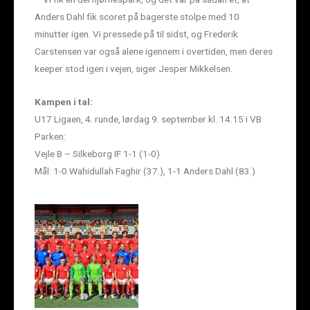
Anders Dahl fik scoret på bagerste stolpe med 10
minutter igen. Vi pressede på til sidst, og Frederik
Carstensen var også alene igennem i overtiden, men deres
keeper stod igen i vejen, siger Jesper Mikkelsen.
Kampen i tal:
U17 Ligaen, 4. runde, lørdag 9. september kl. 14.15 i VB
Parken:
Vejle B – Silkeborg IF 1-1 (1-0)
Mål: 1-0 Wahidullah Faghir (37.), 1-1 Anders Dahl (83.)