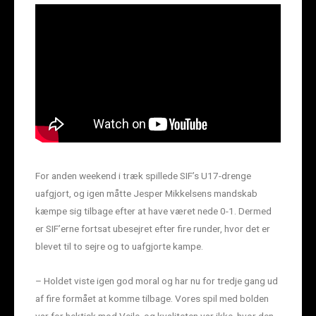
For anden weekend i træk spillede SIF’s U17-drenge
uafgjort, og igen måtte Jesper Mikkelsens mandskab
kæmpe sig tilbage efter at have været nede 0-1. Dermed
er SIF’erne fortsat ubesejret efter fire runder, hvor det er
blevet til to sejre og to uafgjorte kampe.
– Holdet viste igen god moral og har nu for tredje gang ud
af fire formået at komme tilbage. Vores spil med bolden
var for hektisk mod Vejle, og kvaliteten var ikke, hvor den