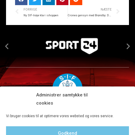
FORRIGE
NÆSTE
Ny SIF-trøje klar i shoppen
Crones gensyn med Brøndby: Det bliver specielt
Administrer samtykke til
cookies
Silkeborg IF A/S · JYSK park, Ansvej 104 · DK-8600 Silkeborg
Vi bruger cookies til at optimere vores websted og vores service.
Tlf 8680 4477 · Fax 8680 4647 · Kontortid man-fre kl. 9-15
Godkend