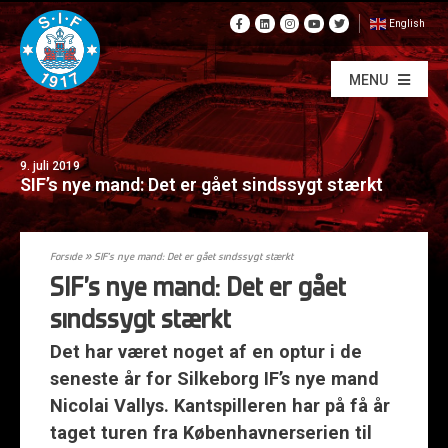
English
MENU
9. juli 2019
SIF’s nye mand: Det er gået sindssygt stærkt
Forside
»
SIF’s nye mand: Det er gået sindssygt stærkt
SIF’s nye mand: Det er gået
sindssygt stærkt
Det har været noget af en optur i de
seneste år for Silkeborg IF’s nye mand
Nicolai Vallys. Kantspilleren har på få år
taget turen fra Københavnerserien til