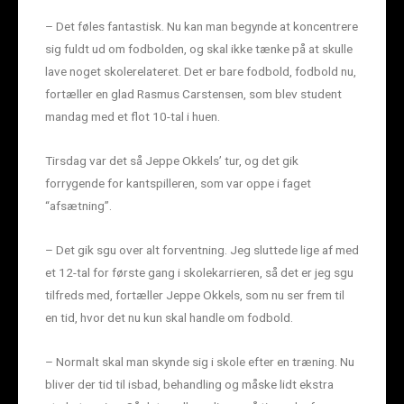
– Det føles fantastisk. Nu kan man begynde at koncentrere
sig fuldt ud om fodbolden, og skal ikke tænke på at skulle
lave noget skolerelateret. Det er bare fodbold, fodbold nu,
fortæller en glad Rasmus Carstensen, som blev student
mandag med et flot 10-tal i huen.
Tirsdag var det så Jeppe Okkels’ tur, og det gik
forrygende for kantspilleren, som var oppe i faget
“afsætning”.
– Det gik sgu over alt forventning. Jeg sluttede lige af med
et 12-tal for første gang i skolekarrieren, så det er jeg sgu
tilfreds med, fortæller Jeppe Okkels, som nu ser frem til
en tid, hvor det nu kun skal handle om fodbold.
– Normalt skal man skynde sig i skole efter en træning. Nu
bliver der tid til isbad, behandling og måske lidt ekstra