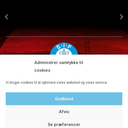
Administrer samtykke til
cookies
Silkeborg IF A/S · JYSK park, Ansvej 104 · DK-8600 Silkeborg
Vi bruger cookies til at optimere vores websted og vores service.
Tlf 8680 4477 · Fax 8680 4647 · Kontortid man-fre kl. 9-15
Godkend
Privatlivspolitik
Afvis
Se præferencer