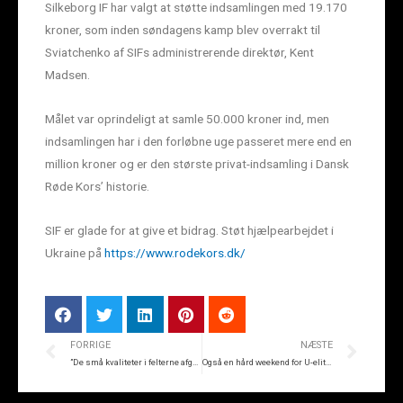
Silkeborg IF har valgt at støtte indsamlingen med 19.170
kroner, som inden søndagens kamp blev overrakt til
Sviatchenko af SIFs administrerende direktør, Kent
Madsen.
Målet var oprindeligt at samle 50.000 kroner ind, men
indsamlingen har i den forløbne uge passeret mere end en
million kroner og er den største privat-indsamling i Dansk
Røde Kors’ historie.
SIF er glade for at give et bidrag. Støt hjælpearbejdet i
Ukraine på
https://www.rodekors.dk/
FORRIGE
NÆSTE
”De små kvaliteter i felterne afgør kampene”
Også en hård weekend for U-eliten