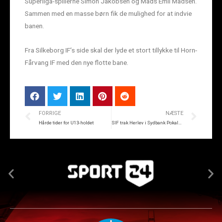
Superliga-spillerne Simon Jakobsen og Mads Emil Madsen.
Sammen med en masse børn fik de mulighed for at indvie
banen.
Fra Silkeborg IF’s side skal der lyde et stort tillykke til Horn-
Fårvang IF med den nye flotte bane.
FORRIGE
NÆSTE
Hårde tider for U13-holdet
SIF trak Herlev i Sydbank Pokalen