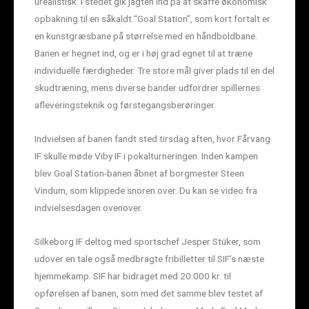
urealistisk. I stedet gik jagten ind på at skaffe økonomisk
opbakning til en såkaldt “Goal Station”, som kort fortalt er
en kunstgræsbane på størrelse med en håndboldbane.
Banen er hegnet ind, og er i høj grad egnet til at træne
individuelle færdigheder. Tre store mål giver plads til en del
skudtræning, mens diverse bander udfordrer spillernes
afleveringsteknik og førstegangsberøringer.
Indvielsen af banen fandt sted tirsdag aften, hvor Fårvang
IF skulle møde Viby IF i pokalturneringen. Inden kampen
blev Goal Station-banen åbnet af borgmester Steen
Vindum, som klippede snoren over. Du kan se video fra
indvielsesdagen ovenover.
Silkeborg IF deltog med sportschef Jesper Stüker, som
udover en tale også medbragte fribilletter til SIF’s næste
hjemmekamp. SIF har bidraget med 20.000 kr. til
opførelsen af banen, som med det samme blev testet af