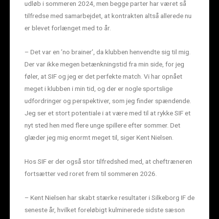
udløb i sommeren 2024, men begge parter har været så
tilfredse med samarbejdet, at kontrakten altså allerede nu
er blevet forlænget med to år.
– Det var en ’no brainer’, da klubben henvendte sig til mig.
Der var ikke megen betænkningstid fra min side, for jeg
føler, at SIF og jeg er det perfekte match. Vi har opnået
meget i klubben i min tid, og der er nogle sportslige
udfordringer og perspektiver, som jeg finder spændende.
Jeg ser et stort potentiale i at være med til at rykke SIF et
nyt sted hen med flere unge spillere efter sommer. Det
glæder jeg mig enormt meget til, siger Kent Nielsen.
Hos SIF er der også stor tilfredshed med, at cheftræneren
fortsætter ved roret frem til sommeren 2026.
– Kent Nielsen har skabt stærke resultater i Silkeborg IF de
seneste år, hvilket foreløbigt kulminerede sidste sæson