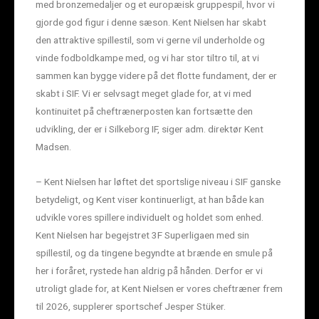
med bronzemedaljer og et europæisk gruppespil, hvor vi
gjorde god figur i denne sæson. Kent Nielsen har skabt
den attraktive spillestil, som vi gerne vil underholde og
vinde fodboldkampe med, og vi har stor tiltro til, at vi
sammen kan bygge videre på det flotte fundament, der er
skabt i SIF. Vi er selvsagt meget glade for, at vi med
kontinuitet på cheftrænerposten kan fortsætte den
udvikling, der er i Silkeborg IF, siger adm. direktør Kent
Madsen.
– Kent Nielsen har løftet det sportslige niveau i SIF ganske
betydeligt, og Kent viser kontinuerligt, at han både kan
udvikle vores spillere individuelt og holdet som enhed.
Kent Nielsen har begejstret 3F Superligaen med sin
spillestil, og da tingene begyndte at brænde en smule på
her i foråret, rystede han aldrig på hånden. Derfor er vi
utroligt glade for, at Kent Nielsen er vores cheftræner frem
til 2026, supplerer sportschef Jesper Stüker.