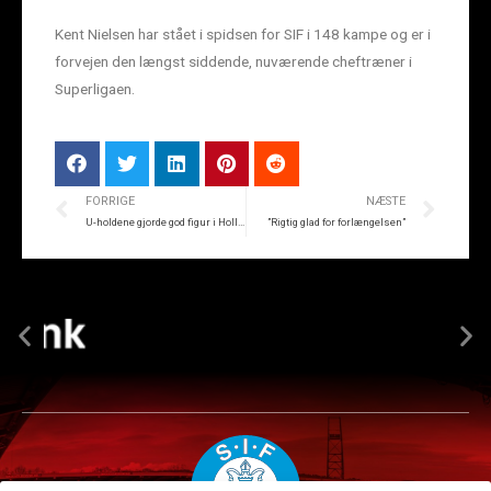
Kent Nielsen har stået i spidsen for SIF i 148 kampe og er i
forvejen den længst siddende, nuværende cheftræner i
Superligaen.
FORRIGE
NÆSTE
U-holdene gjorde god figur i Holland
”Rigtig glad for forlængelsen”