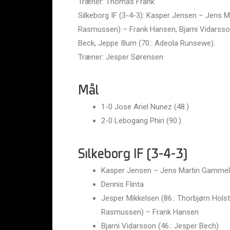
Træner: Thomas Frank
Silkeborg IF (3-4-3): Kasper Jensen – Jens M
Rasmussen) – Frank Hansen, Bjarni Vidarsson (
Beck, Jeppe Illum (70.: Adeola Runsewe).
Træner: Jesper Sørensen
Mål
1-0 Jose Ariel Nunez (48.)
2-0 Lebogang Phiri (90.)
Silkeborg IF (3-4-3)
Kasper Jensen – Jens Martin Gamme
Dennis Flinta
Jesper Mikkelsen (86.: Thorbjørn Holst
Rasmussen) – Frank Hansen
Bjarni Vidarsson (46.: Jesper Bech)