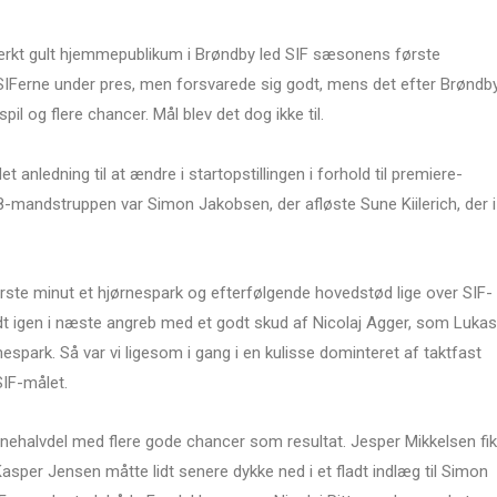
ærkt gult hjemmepublikum i Brøndby led SIF sæsonens første
 SIFerne under pres, men forsvarede sig godt, mens det efter Brøndb
-spil og flere chancer. Mål blev det dog ikke til.
nledning til at ændre i startopstillingen i forhold til premiere-
mandstruppen var Simon Jakobsen, der afløste Sune Kiilerich, der i
ørste minut et hjørnespark og efterfølgende hovedstød lige over SIF-
t igen i næste angreb med et godt skud af Nicolaj Agger, som Lukas
espark. Så var vi ligesom i gang i en kulisse dominteret af taktfast
SIF-målet.
nehalvdel med flere gode chancer som resultat. Jesper Mikkelsen fik
Kasper Jensen måtte lidt senere dykke ned i et fladt indlæg til Simon