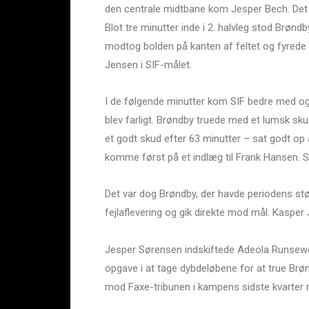
den centrale midtbane kom Jesper Bech. Det 
Blot tre minutter inde i 2. halvleg stod Brønd
modtog bolden på kanten af feltet og fyrede
Jensen i SIF-målet.
I de følgende minutter kom SIF bedre med og 
blev farligt. Brøndby truede med et lumsk sku
et godt skud efter 63 minutter – sat godt op
komme først på et indlæg til Frank Hansen. S
Det var dog Brøndby, der havde periodens st
fejlaflevering og gik direkte mod mål. Kasper
Jesper Sørensen indskiftede Adeola Runsewe,
opgave i at tage dybdeløbene for at true Brø
mod Faxe-tribunen i kampens sidste kvarter 