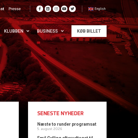
st
Presse
English
KLUBBEN
BUSINESS
KØB BILLET
SENESTE NYHEDER
Næste to runder programsat
5. august 2026