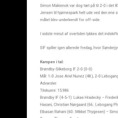
Simon Makienok var dog tæt på til 2-0 i det 
Jensen til hjørnespark helt ude ved den ene 
målet blev underkendt for off-side.
I sidste minut af overtiden lykkes det indski
SIF spiller igen allerede fredag, hvor Sønder
Kampen i tal:
Brøndby-Silkeborg IF 2-0 (0-0)
Mål: 1-0 Jose Ariel Nunez (48.), 2-0 Lebogang 
Advarsler:
Tilskuere: 15.986
Brøndby IF (4-5-1): Lukas Hradecky – Frederi
Hasani, Christian Nørgaard (66.: Lebogang Phi
Elbasan Rahani (60.: Mikkel Thygesen) – Sim