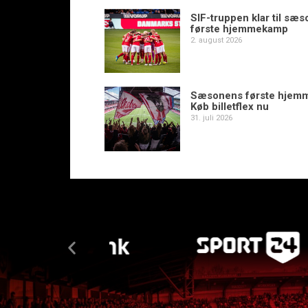
SIF-truppen klar til sæ
første hjemmekamp
2. august 2026
Sæsonens første hjem
Køb billetflex nu
31. juli 2026