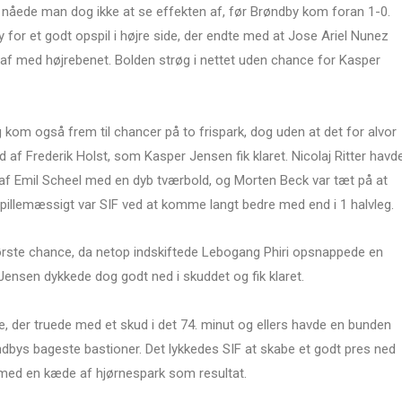
nåede man dog ikke at se effekten af, før Brøndby kom foran 1-0.
by for et godt opspil i højre side, der endte med at Jose Ariel Nunez
 af med højrebenet. Bolden strøg i nettet uden chance for Kasper
kom også frem til chancer på to frispark, dog uden at det for alvor
d af Frederik Holst, som Kasper Jensen fik klaret. Nicolaj Ritter havd
 af Emil Scheel med en dyb tværbold, og Morten Beck var tæt på at
pillemæssigt var SIF ved at komme langt bedre med end i 1 halvleg.
ørste chance, da netop indskiftede Lebogang Phiri opsnappede en
 Jensen dykkede dog godt ned i skuddet og fik klaret.
 der truede med et skud i det 74. minut og ellers havde en bunden
ndbys bageste bastioner. Det lykkedes SIF at skabe et godt pres ned
med en kæde af hjørnespark som resultat.