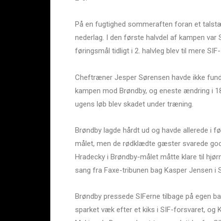
På en fugtighed sommeraften foran et talst
nederlag. I den første halvdel af kampen var
føringsmål tidligt i 2. halvleg blev til mere SIF
Cheftræner Jesper Sørensen havde ikke fundet a
kampen mod Brøndby, og eneste ændring i 18-
ugens løb blev skadet under træning.
Brøndby lagde hårdt ud og havde allerede i f
målet, men de rødklædte gæster svarede god
Hradecky i Brøndby-målet måtte klare til hjørn
sang fra Faxe-tribunen bag Kasper Jensen i 
Brøndby pressede SIFerne tilbage på egen ba
sparket væk efter et kiks i SIF-forsvaret, og 