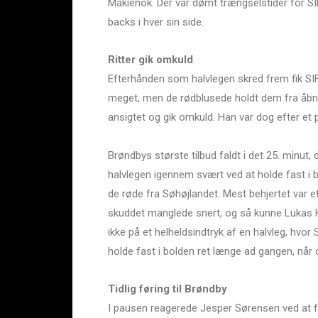
Makienok. Der var dømt trængselstider for SI
backs i hver sin side.
Ritter gik omkuld
Efterhånden som halvlegen skred frem fik SIF
meget, men de rødblusede holdt dem fra åbne c
ansigtet og gik omkuld. Han var dog efter et 
Brøndbys største tilbud faldt i det 25. minut
halvlegen igennem svært ved at holde fast i 
de røde fra Søhøjlandet. Mest behjertet var 
skuddet manglede snert, og så kunne Lukas H
ikke på et helheldsindtryk af en halvleg, hvor
holde fast i bolden ret længe ad gangen, når d
Tidlig føring til Brøndby
I pausen reagerede Jesper Sørensen ved at for