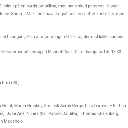
83. minut på en hurtig omstilling, men hans skud parerede Kasper
stolpe. Samme Makienok havde også bolden i nettet kort efter, men
ftede Lebogang Phiri at øge føringen til 2-0 og dermed lukke kampen.
jyskE kommer på besøg på Mascot Park. Der er kampstart kl. 18.30.
Phiri (90.)
k Holst, Martin Ørnskov, Frederik Semb Berge, Riza Durmisi – Ferhan
ri), Jose Ariel Nunez (81.: Patrick Da Silva), Thomas Khalenberg,
on Makienok.