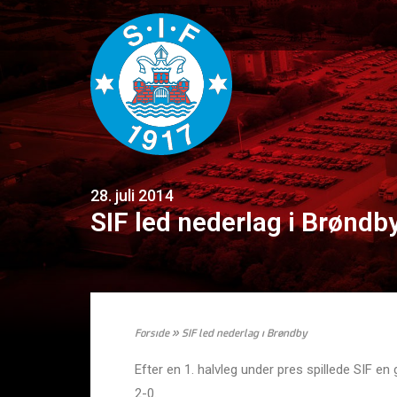
28. juli 2014
SIF led nederlag i Brøndb
Forside
»
SIF led nederlag i Brøndby
Efter en 1. halvleg under pres spillede SIF en
2-0.