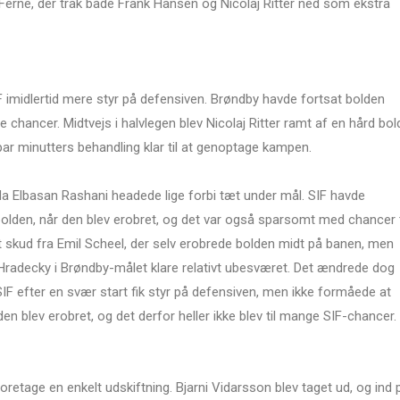
Ferne, der trak både Frank Hansen og Nicolaj Ritter ned som ekstra
 imidlertid mere styr på defensiven. Brøndby havde fortsat bolden
hancer. Midtvejs i halvlegen blev Nicolaj Ritter ramt af en hård bold
par minutters behandling klar til at genoptage kampen.
, da Elbasan Rashani headede lige forbi tæt under mål. SIF havde
bolden, når den blev erobret, og det var også sparsomt med chancer t
et skud fra Emil Scheel, der selv erobrede bolden midt på banen, men
radecky i Brøndby-målet klare relativt ubesværet. Det ændrede dog
 SIF efter en svær start fik styr på defensiven, men ikke formåede at
en blev erobret, og det derfor heller ikke blev til mange SIF-chancer.
etage en enkelt udskiftning. Bjarni Vidarsson blev taget ud, og ind 