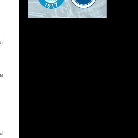
 i
il
på