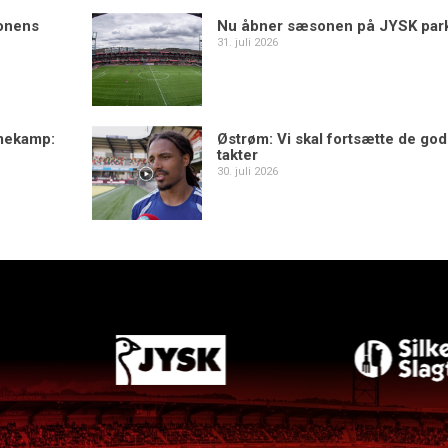
sonens
Nu åbner sæsonen på JYSK par
31. juli 2026
mekamp:
Østrøm: Vi skal fortsætte de go
takter
30. juli 2026