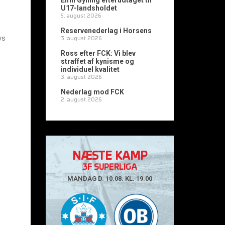
Emil Gylling efterudtaget til
U17-landsholdet
5. august 2026
Reservenederlag i Horsens
ys
3. august 2026
Ross efter FCK: Vi blev
straffet af kynisme og
individuel kvalitet
3. august 2026
Nederlag mod FCK
2. august 2026
NÆSTE KAMP
3F SUPERLIGA
MANDAG D. 10.08. KL. 19.00