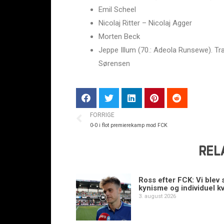
Emil Scheel
Nicolaj Ritter – Nicolaj Agger
Morten Beck
Jeppe Illum (70.: Adeola Runsewe). Tr
Sørensen
FORRIGE
0-0 i flot premierekamp mod FCK
REL
Ross efter FCK: Vi blev s
kynisme og individuel kv
3. august 2026