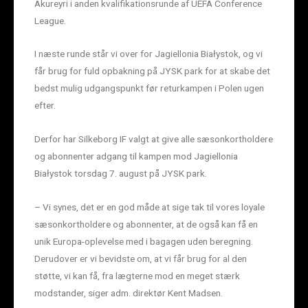
Akureyri i anden kvalifikationsrunde af UEFA Conference
League.
I næste runde står vi over for Jagiellonia Białystok, og vi
får brug for fuld opbakning på JYSK park for at skabe det
bedst mulig udgangspunkt før returkampen i Polen ugen
efter.
Derfor har Silkeborg IF valgt at give alle sæsonkortholdere
og abonnenter adgang til kampen mod Jagiellonia
Białystok torsdag 7. august på JYSK park.
– Vi synes, det er en god måde at sige tak til vores loyale
sæsonkortholdere og abonnenter, at de også kan få en
unik Europa-oplevelse med i bagagen uden beregning.
Derudover er vi bevidste om, at vi får brug for al den
støtte, vi kan få, fra lægterne mod en meget stærk
modstander, siger adm. direktør Kent Madsen.