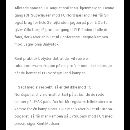
Allerede søndag 10. august spiller SIF hjemme igen. Denne
gang i 3F Superligaen mod FC Nordsjælland. Her får SIF
også brug for hele Søhøjlandet i jagten på point. Derfor
giver Silkeborg IF gratis adgang til El Plástico til alle de
fans, der køber en billet til Conference League-kampen
mod Jagiellonia Białystok.
Rent praktisk betyder det, at der vil være en
rabatkode/værdikupon på din profil – som du kan bruge
når du henter til FC Nordsjælland-kampen.
– Sagt med al respekt, så er det ikke mod FC
Nordsjælland, vi normalt er tæt på at tænde de røde
lamper på JYSK park. Derfor får regulære billetkøbere to
kampe for én kamps pris. Hvis man køber billet til Europa-
opgøret, så får man kampen på JYSK park mod FCN med i
prisen, siger Kent Madsen.