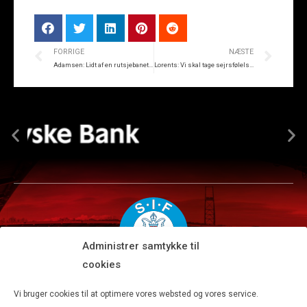
FORRIGE
NÆSTE
Adamsen: Lidt af en rutsjebanetur
Lorents: Vi skal tage sejrsfølelsen fra Island med til Randers
Administrer samtykke til
cookies
Silkeborg IF A/S · JYSK park, Ansvej 104 · DK-8600 Silkeborg
Vi bruger cookies til at optimere vores websted og vores service.
Tlf 8680 4477 · Fax 8680 4647 · Kontortid man-fre kl. 9-15