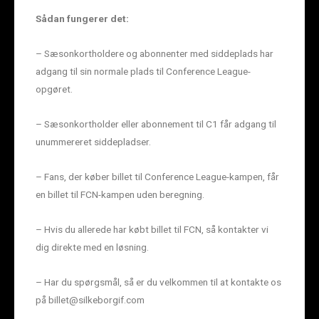
Sådan fungerer det:
– Sæsonkortholdere og abonnenter med siddeplads har
adgang til sin normale plads til Conference League-
opgøret.
– Sæsonkortholder eller abonnement til C1 får adgang til
unummereret siddepladser.
– Fans, der køber billet til Conference League-kampen, får
en billet til FCN-kampen uden beregning.
– Hvis du allerede har købt billet til FCN, så kontakter vi
dig direkte med en løsning.
– Har du spørgsmål, så er du velkommen til at kontakte os
på billet@silkeborgif.com