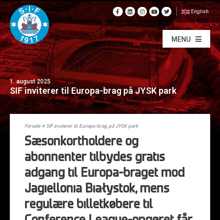
English
MENU
1. august 2025
SIF inviterer til Europa-brag på JYSK park
Forside
»
SIF inviterer til Europa-brag på JYSK park
Sæsonkortholdere og
abonnenter tilbydes gratis
adgang til Europa-braget mod
Jagiellonia Białystok, mens
regulære billetkøbere til