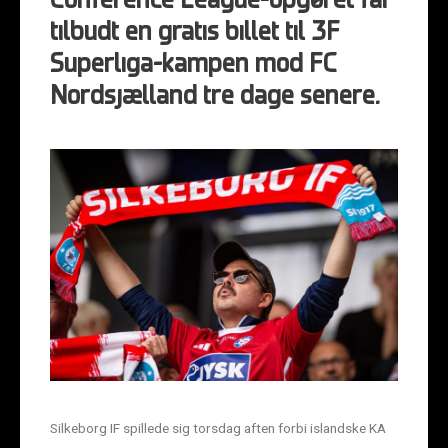
Conference League-opgøret får
tilbudt en gratis billet til 3F
Superliga-kampen mod FC
Nordsjælland tre dage senere.
Silkeborg IF spillede sig torsdag aften forbi islandske KA