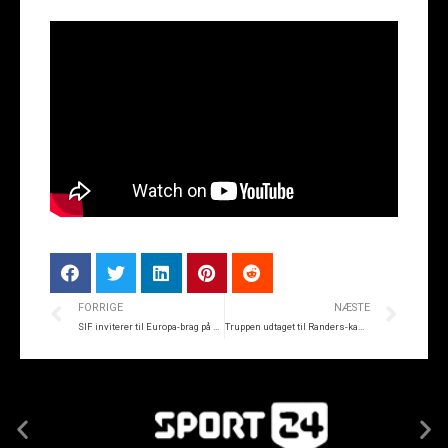
FORRIGE
NÆSTE
SIF inviterer til Europa-brag på JYSK park
Truppen udtaget til Randers-kampen