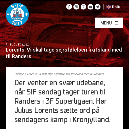
English
MENU
1. august 2025
Lorents: Vi skal tage sejrsfølelsen fra Island med
til Randers
Forside
»
Lorents: Vi skal tage sejrsfølelsen fra Island med til Randers
Der venter en svær udebane,
når SIF søndag tager turen til
Randers i 3F Superligaen. Hør
Julius Lorents sætte ord på
søndagens kamp i Kronjylland.