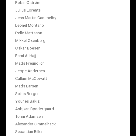
Robin Østrøm
Julius Lorents
Jens Martin Gammelby
Leonel Montano
Pelle Mattsson
Mikkel Øxenberg
Oskar Boesen
Rami Al Hajj
Mads Freundlich
Jeppe Andersen
Callum McCowatt
Mads Larsen
Sofus Berger
Younes Bakiz
Asbjørn Bøndergaard
Tonni Adamsen
Alexander Simmelhack
Sebastian Biller