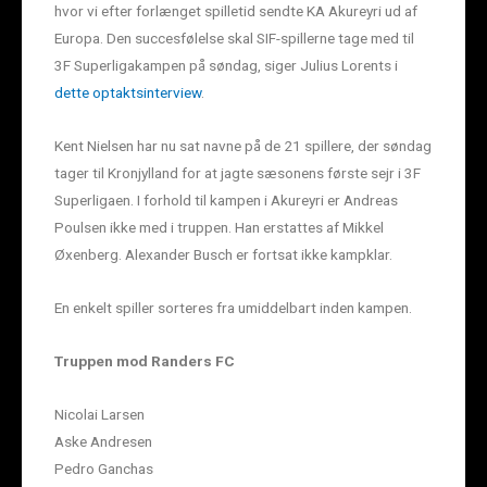
hvor vi efter forlænget spilletid sendte KA Akureyri ud af
Europa. Den succesfølelse skal SIF-spillerne tage med til
3F Superligakampen på søndag, siger Julius Lorents i
dette optaktsinterview
.
Kent Nielsen har nu sat navne på de 21 spillere, der søndag
tager til Kronjylland for at jagte sæsonens første sejr i 3F
Superligaen. I forhold til kampen i Akureyri er Andreas
Poulsen ikke med i truppen. Han erstattes af Mikkel
Øxenberg. Alexander Busch er fortsat ikke kampklar.
En enkelt spiller sorteres fra umiddelbart inden kampen.
Truppen mod Randers FC
Nicolai Larsen
Aske Andresen
Pedro Ganchas