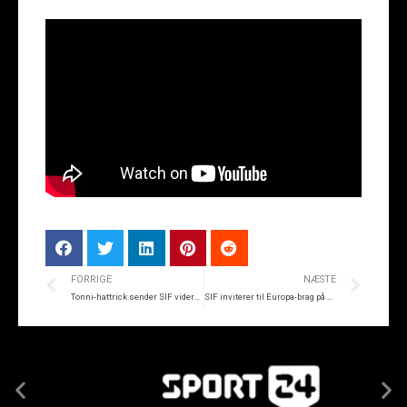
FORRIGE
NÆSTE
Tonni-hattrick sender SIF videre i Europa
SIF inviterer til Europa-brag på JYSK park