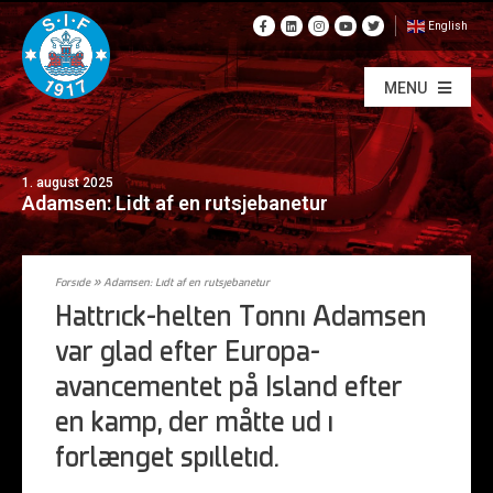
English
MENU
1. august 2025
Adamsen: Lidt af en rutsjebanetur
Forside
»
Adamsen: Lidt af en rutsjebanetur
Hattrick-helten Tonni Adamsen
var glad efter Europa-
avancementet på Island efter
en kamp, der måtte ud i
forlænget spilletid.