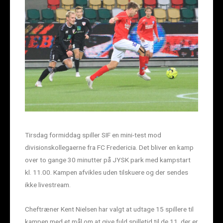
Tirsdag formiddag spiller SIF en mini-test mod
divisionskollegaerne fra FC Fredericia. Det bliver en kamp
over to gange 30 minutter på JYSK park med kampstart
kl. 11.00. Kampen afvikles uden tilskuere og der sendes
ikke livestream.
Cheftræner Kent Nielsen har valgt at udtage 15 spillere til
kampen med et mål om at give fuld spilletid til de 11, der er