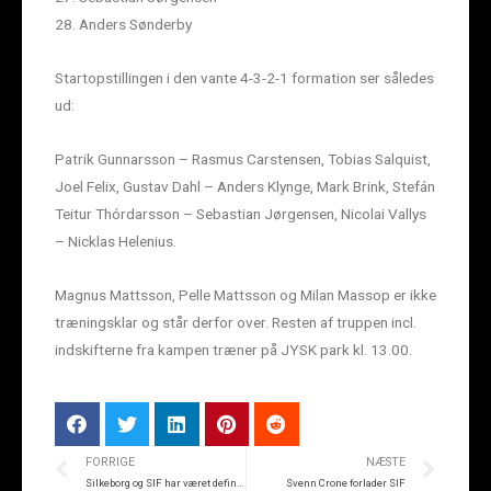
28. Anders Sønderby
Startopstillingen i den vante 4-3-2-1 formation ser således
ud:
Patrik Gunnarsson – Rasmus Carstensen, Tobias Salquist,
Joel Felix, Gustav Dahl – Anders Klynge, Mark Brink, Stefán
Teitur Thórdarsson – Sebastian Jørgensen, Nicolai Vallys
– Nicklas Helenius.
Magnus Mattsson, Pelle Mattsson og Milan Massop er ikke
træningsklar og står derfor over. Resten af truppen incl.
indskifterne fra kampen træner på JYSK park kl. 13.00.
FORRIGE
NÆSTE
Silkeborg og SIF har været definerende
Svenn Crone forlader SIF