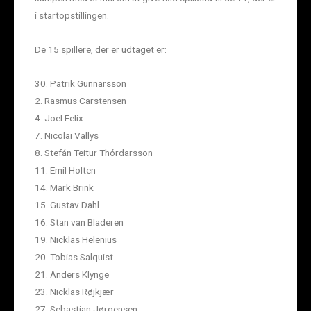
i startopstillingen.
De 15 spillere, der er udtaget er:
30. Patrik Gunnarsson
2. Rasmus Carstensen
4. Joel Felix
7. Nicolai Vallys
8. Stefán Teitur Thórdarsson
11. Emil Holten
14. Mark Brink
15. Gustav Dahl
16. Stan van Bladeren
19. Nicklas Helenius
20. Tobias Salquist
21. Anders Klynge
23. Nicklas Røjkjær
27. Sebastian Jørgensen