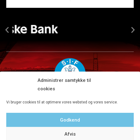
Administrer samtykke til
cookies
Silkeborg IF A/S · JYSK park, Ansvej 104 · DK-8600 Silkeborg
Vi bruger cookies til at optimere vores websted og vores service.
Tlf 8680 4477 · Fax 8680 4647 · Kontortid man-fre kl. 9-15
Godkend
Privatlivspolitik
Afvis