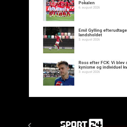
Pokalen
6. august 2026
Emil Gylling efterudtaget
landsholdet
5. august 2026
Ross efter FCK: Vi blev s
kynisme og individuel kv
3. august 2026