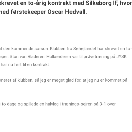
krevet en to-årig kontrakt med Silkeborg IF, hvo
med førstekeeper Oscar Hedvall.
til den kommende sæson. Klubben fra Søhøjlandet har skrevet en to-
eper, Stan van Bladeren. Hollænderen var til prøvetræning på JYSK
 har nu ført til en kontrakt.
oneret af klubben, så jeg er meget glad for, at jeg nu er kommet på
to dage og spillede en halvleg i trænings-sejren på 3-1 over