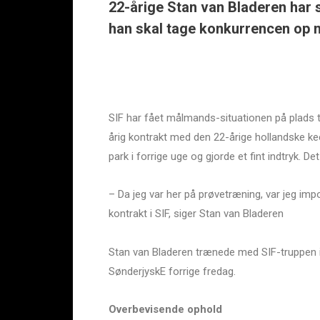
22-årige Stan van Bladeren har s
han skal tage konkurrencen op 
SIF har fået målmands-situationen på plads 
årig kontrakt med den 22-årige hollandske ke
park i forrige uge og gjorde et fint indtryk. Det
– Da jeg var her på prøvetræning, var jeg imp
kontrakt i SIF, siger Stan van Bladeren
Stan van Bladeren trænede med SIF-truppen i 
SønderjyskE forrige fredag.
Overbevisende ophold