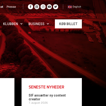
st
Presse
English
KLUBBEN
BUSINESS
KØB BILLET
SENESTE NYHEDER
SIF ansætter ny content
creator
7. august 2026