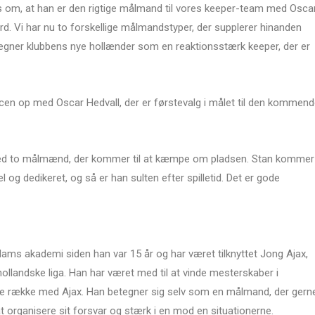
s om, at han er den rigtige målmand til vores keeper-team med Osca
 Vi har nu to forskellige målmandstyper, der supplerer hinanden
tegner klubbens nye hollænder som en reaktionsstærk keeper, der er
cen op med Oscar Hedvall, der er førstevalg i målet til den kommen
 med to målmænd, der kommer til at kæmpe om pladsen. Stan kommer
l og dedikeret, og så er han sulten efter spilletid. Det er gode
dams akademi siden han var 15 år og har været tilknyttet Jong Ajax,
ollandske liga. Han har været med til at vinde mesterskaber i
række med Ajax. Han betegner sig selv som en målmand, der gern
l at organisere sit forsvar og stærk i en mod en situationerne.