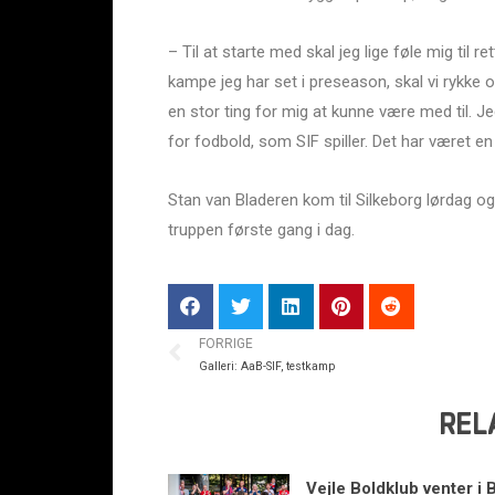
– Til at starte med skal jeg lige føle mig til r
kampe jeg har set i preseason, skal vi rykke op
en stor ting for mig at kunne være med til. Je
for fodbold, som SIF spiller. Det har været en 
Stan van Bladeren kom til Silkeborg lørdag
truppen første gang i dag.
FORRIGE
Galleri: AaB-SIF, testkamp
REL
Vejle Boldklub venter i 