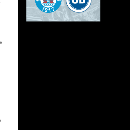
r
de
e