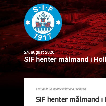
24. august 2020
SIF henter målmand i Hol
Forside
»
SIF henter målmand i Holland
SIF henter målmand i 