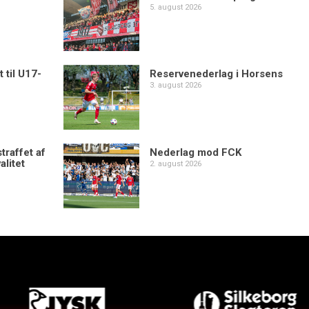
5. august 2026
 til U17-
Reservenederlag i Horsens
3. august 2026
traffet af
Nederlag mod FCK
alitet
2. august 2026