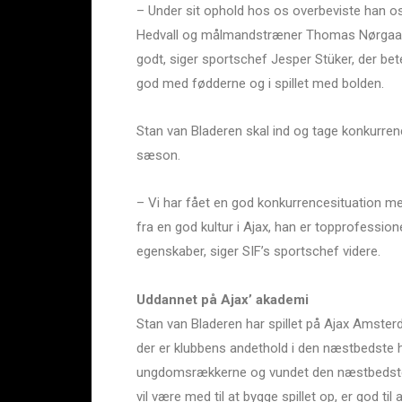
– Under sit ophold hos os overbeviste han o
Hedvall og målmandstræner Thomas Nørgaard.
godt, siger sportschef Jesper Stüker, der be
god med fødderne og i spillet med bolden.
Stan van Bladeren skal ind og tage konkurren
sæson.
– Vi har fået en god konkurrencesituation
fra en god kultur i Ajax, han er topprofessione
egenskaber, siger SIF’s sportschef videre.
Uddannet på Ajax’ akademi
Stan van Bladeren har spillet på Ajax Amster
der er klubbens andethold i den næstbedste h
ungdomsrækkerne og vundet den næstbedste 
vil være med til at bygge spillet op, er god ti