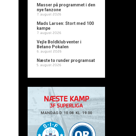
r
Masser på programmet i den
nye fanzone
7. august 2026
Mads Larsen: Stort med 100
kampe
7. august 2026
Vejle Boldklub venter i
Betano Pokalen
6. august 2026
Næste to runder programsat
5. august 2026
NÆSTE KAMP
3F SUPERLIGA
MANDAG D. 10.08. KL. 19.00