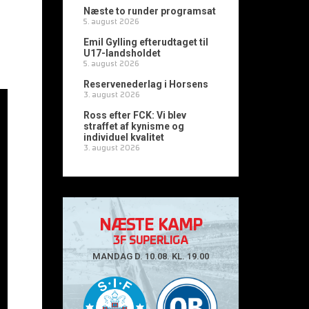
Næste to runder programsat
5. august 2026
Emil Gylling efterudtaget til
U17-landsholdet
5. august 2026
Reservenederlag i Horsens
3. august 2026
Ross efter FCK: Vi blev
straffet af kynisme og
individuel kvalitet
3. august 2026
NÆSTE KAMP
3F SUPERLIGA
MANDAG D. 10.08. KL. 19.00