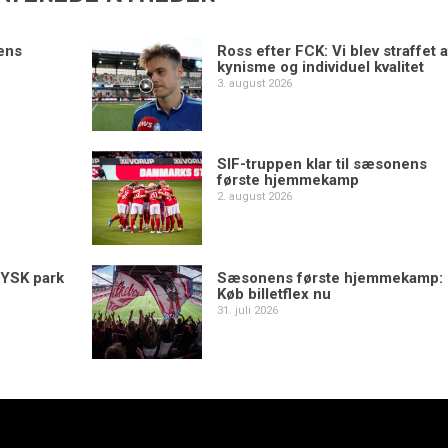
ens
Ross efter FCK: Vi blev straffet a
kynisme og individuel kvalitet
3. august 2026
SIF-truppen klar til sæsonens
første hjemmekamp
2. august 2026
YSK park
Sæsonens første hjemmekamp:
Køb billetflex nu
31. juli 2026