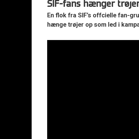
SIF-fans hænger trøje
En flok fra SIF’s offcielle fan-g
hænge trøjer op som led i kam