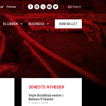
st
Presse
English
KLUBBEN
BUSINESS
KØB BILLET
SENESTE NYHEDER
Vejle Boldklub venter i
Betano Pokalen
6. august 2026