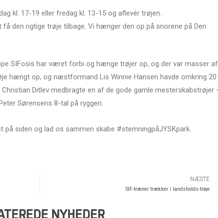
g kl. 17-19 eller fredag kl. 13-15 og aflevér trøjen.
t få den rigtige trøje tilbage. Vi hænger den op på snorene på Den
ruppe SIFosis har været forbi og hænge trøjer op, og der var masser af
s trøje hængt op, og næstformand Lis Winnie Hansen havde omkring 20
 Christian Ditlev medbragte en af de gode gamle mesterskabstrøjer 
eter Sørensens 8-tal på ryggen.
rst på siden og lad os sammen skabe #stemningpåJYSKpark.
NÆSTE
SIF-træner trækker i landsholds-trøje
ATEREDE NYHEDER