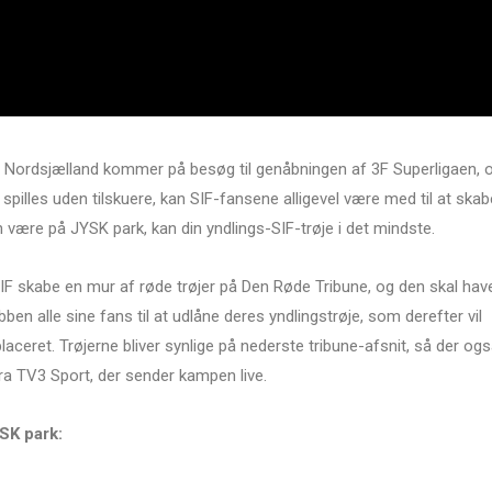
C Nordsjælland kommer på besøg til genåbningen af 3F Superligaen, 
pilles uden tilskuere, kan SIF-fansene alligevel være med til at skab
n være på JYSK park, kan din yndlings-SIF-trøje i det mindste.
 skabe en mur af røde trøjer på Den Røde Tribune, og den skal hav
en alle sine fans til at udlåne deres yndlingstrøje, som derefter vil
aceret. Trøjerne bliver synlige på nederste tribune-afsnit, så der og
ra TV3 Sport, der sender kampen live.
SK park: