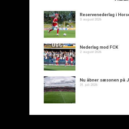
Reservenederlag i Hors
3. august 2026
Nederlag mod FCK
2. august 2026
Nu åbner sæsonen på J
31. juli 2026