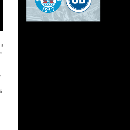
og
e
e
så