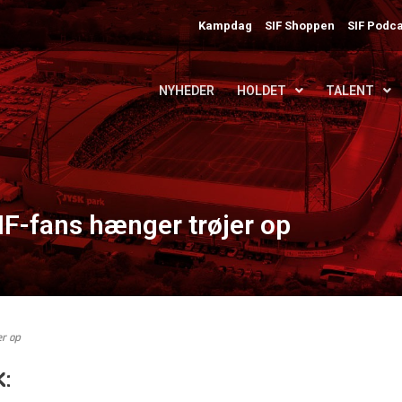
Kampdag
SIF Shoppen
SIF Podca
NYHEDER
HOLDET
TALENT
F-fans hænger trøjer op
r op
: