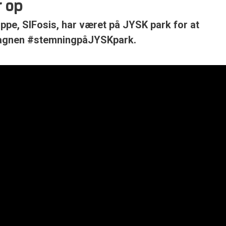
r op
ruppe, SIFosis, har været på JYSK park for at
pagnen #stemningpåJYSKpark.