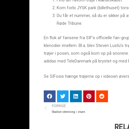
Find din favorit-trøje i klædeskabet
Kom forbi JYSK park (billethuset) torsda
Du får et nummer, så du er sikker på a
Røde Tribune.
En flok af fansene fra SIF’s officielle fan-g
klenodier imellem. Bl.a. blev Steven Lustü’
trøjer i posen, som også kom op på snorene.
adidas med TeleDanmark på brystet og med P
Se SIFosis hænge trøjerne op i videoen øve
FORRIGE
Stadion-stemning i stuen
REL