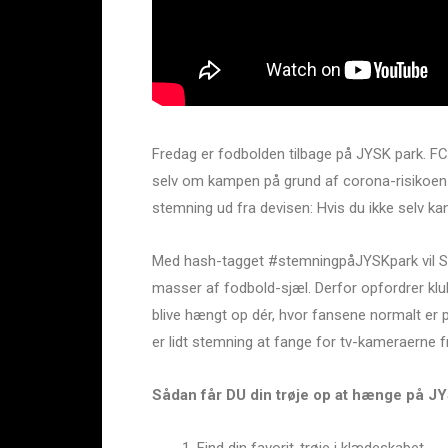
Fredag er fodbolden tilbage på JYSK park. F
selv om kampen på grund af corona-risikoen s
stemning ud fra devisen: Hvis du ikke selv ka
Med hash-tagget #stemningpåJYSKpark vil SIF
masser af fodbold-sjæl. Derfor opfordrer klubb
blive hængt op dér, hvor fansene normalt er pl
er lidt stemning at fange for tv-kameraerne f
Sådan får DU din trøje op at hænge på JY