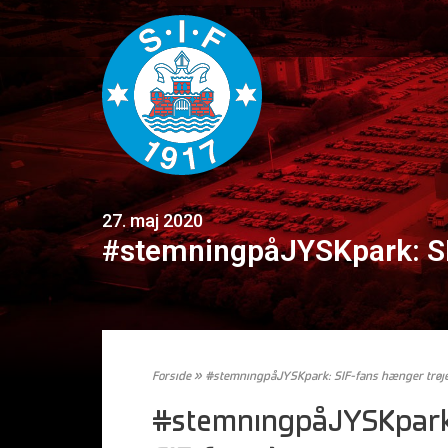
27. maj 2020
#stemningpåJYSKpark: SI
Forside
»
#stemningpåJYSKpark: SIF-fans hænger trøje
#stemningpåJYSKpark