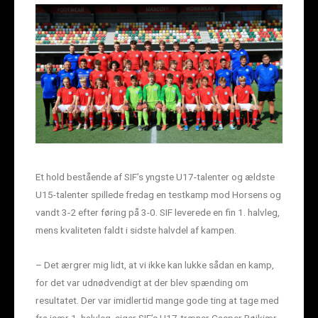
Et hold bestående af SIF’s yngste U17-talenter og ældste
U15-talenter spillede fredag en testkamp mod Horsens og
vandt 3-2 efter føring på 3-0. SIF leverede en fin 1. halvleg,
mens kvaliteten faldt i sidste halvdel af kampen.
– Det ærgrer mig lidt, at vi ikke kan lukke sådan en kamp,
for det var udnødvendigt at der blev spænding om
resultatet. Der var imidlertid mange gode ting at tage med
fra især 1. halvleg, siger SIF’s U17-træner Casper Røjkjær..