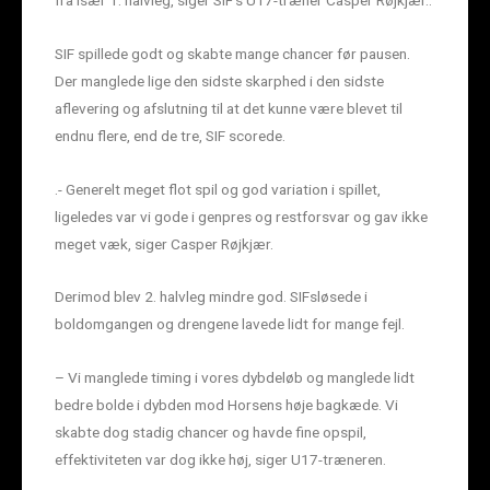
SIF spillede godt og skabte mange chancer før pausen.
Der manglede lige den sidste skarphed i den sidste
aflevering og afslutning til at det kunne være blevet til
endnu flere, end de tre, SIF scorede.
.- Generelt meget flot spil og god variation i spillet,
ligeledes var vi gode i genpres og restforsvar og gav ikke
meget væk, siger Casper Røjkjær.
Derimod blev 2. halvleg mindre god. SIFsløsede i
boldomgangen og drengene lavede lidt for mange fejl.
– Vi manglede timing i vores dybdeløb og manglede lidt
bedre bolde i dybden mod Horsens høje bagkæde. Vi
skabte dog stadig chancer og havde fine opspil,
effektiviteten var dog ikke høj, siger U17-træneren.