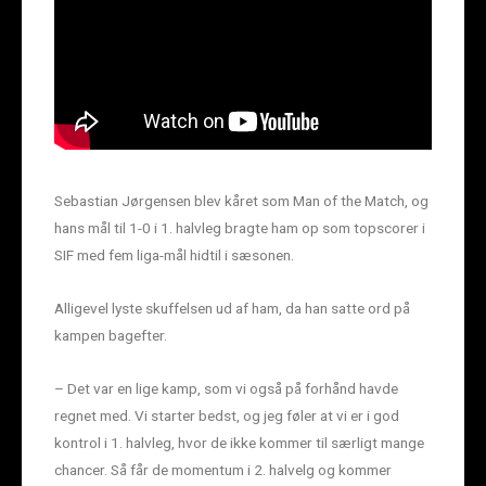
Sebastian Jørgensen blev kåret som Man of the Match, og
hans mål til 1-0 i 1. halvleg bragte ham op som topscorer i
SIF med fem liga-mål hidtil i sæsonen.
Alligevel lyste skuffelsen ud af ham, da han satte ord på
kampen bagefter.
– Det var en lige kamp, som vi også på forhånd havde
regnet med. Vi starter bedst, og jeg føler at vi er i god
kontrol i 1. halvleg, hvor de ikke kommer til særligt mange
chancer. Så får de momentum i 2. halvelg og kommer