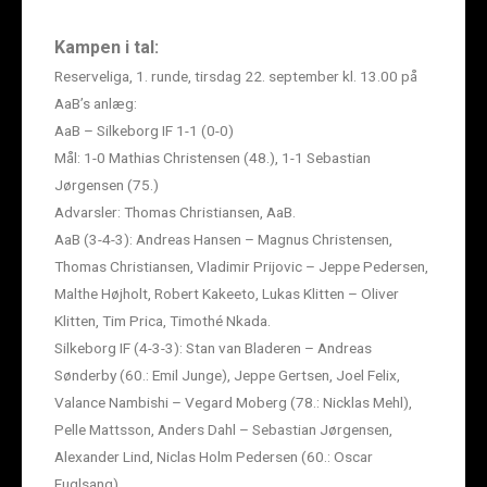
Kampen i tal:
Reserveliga, 1. runde, tirsdag 22. september kl. 13.00 på
AaB’s anlæg:
AaB – Silkeborg IF 1-1 (0-0)
Mål: 1-0 Mathias Christensen (48.), 1-1 Sebastian
Jørgensen (75.)
Advarsler: Thomas Christiansen, AaB.
AaB (3-4-3): Andreas Hansen – Magnus Christensen,
Thomas Christiansen, Vladimir Prijovic – Jeppe Pedersen,
Malthe Højholt, Robert Kakeeto, Lukas Klitten – Oliver
Klitten, Tim Prica, Timothé Nkada.
Silkeborg IF (4-3-3): Stan van Bladeren – Andreas
Sønderby (60.: Emil Junge), Jeppe Gertsen, Joel Felix,
Valance Nambishi – Vegard Moberg (78.: Nicklas Mehl),
Pelle Mattsson, Anders Dahl – Sebastian Jørgensen,
Alexander Lind, Niclas Holm Pedersen (60.: Oscar
Fuglsang).