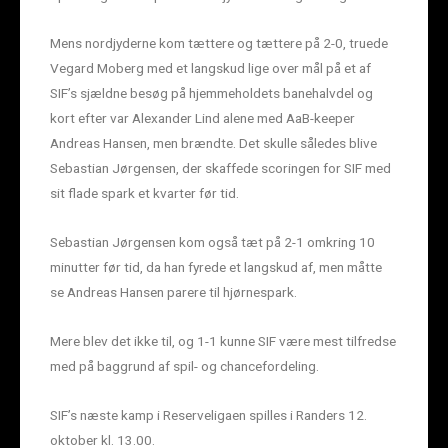
Mens nordjyderne kom tættere og tættere på 2-0, truede
Vegard Moberg med et langskud lige over mål på et af
SIF’s sjældne besøg på hjemmeholdets banehalvdel og
kort efter var Alexander Lind alene med AaB-keeper
Andreas Hansen, men brændte. Det skulle således blive
Sebastian Jørgensen, der skaffede scoringen for SIF med
sit flade spark et kvarter før tid.
Sebastian Jørgensen kom også tæt på 2-1 omkring 10
minutter før tid, da han fyrede et langskud af, men måtte
se Andreas Hansen parere til hjørnespark.
Mere blev det ikke til, og 1-1 kunne SIF være mest tilfredse
med på baggrund af spil- og chancefordeling.
SIF’s næste kamp i Reserveligaen spilles i Randers 12.
oktober kl. 13.00.