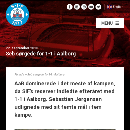
English
MENU
22. september 2020
Seb sørgede for 1-1 i Aalborg
Forside
»
Seb sørgede for 1-1 i Aalborg
AaB dominerede i det meste af kampen,
da SIF’s reserver indledte efteråret med
1-1 i Aalborg. Sebastian Jørgensen
udlignede med sit femte mål i fem
kampe.