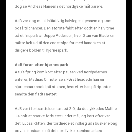
dog se Andreas Hansen i det nordjyske mål parere.
AaB var dog mest initiativrig halvlegen igennem og kom
også til chancer. Den største faldt efter godt en halv time
på et frispark af Jeppe Pedersen, hvor Stan van Bladeren
måtte helt ud til den ene stolpe for med handsken at
dirigere bolden til hjørnespark.
AaB foran efter hjørnespark
AaB’s føring kom kort efter pausen ved nordjydernes
anfører, Mathias Christensen. Først headede han en
hjørnesparksbold på stolpen, hvorefter han på riposten
sendte den fladt i nettet.
AaB var i fortsættelsen tæt på 2-0, da det lykkedes Malthe
Højholt at sparke forbi tæt under mål, og kort efter var
det Lucas Klitten, der tordnede et indlæg ud i buskene bag
opvisningsbanen på det nordjyske træningsanlæg.