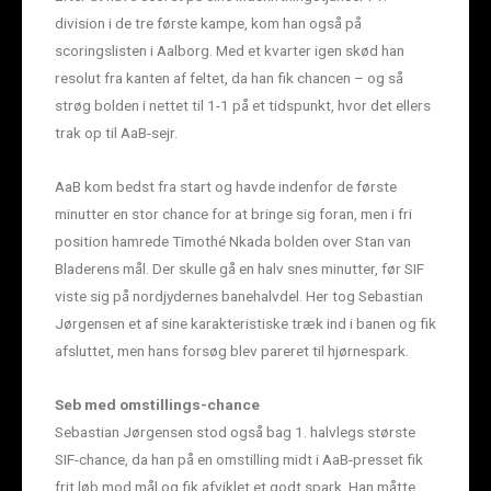
division i de tre første kampe, kom han også på
scoringslisten i Aalborg. Med et kvarter igen skød han
resolut fra kanten af feltet, da han fik chancen – og så
strøg bolden i nettet til 1-1 på et tidspunkt, hvor det ellers
trak op til AaB-sejr.
AaB kom bedst fra start og havde indenfor de første
minutter en stor chance for at bringe sig foran, men i fri
position hamrede Timothé Nkada bolden over Stan van
Bladerens mål. Der skulle gå en halv snes minutter, før SIF
viste sig på nordjydernes banehalvdel. Her tog Sebastian
Jørgensen et af sine karakteristiske træk ind i banen og fik
afsluttet, men hans forsøg blev pareret til hjørnespark.
Seb med omstillings-chance
Sebastian Jørgensen stod også bag 1. halvlegs største
SIF-chance, da han på en omstilling midt i AaB-presset fik
frit løb mod mål og fik afviklet et godt spark. Han måtte