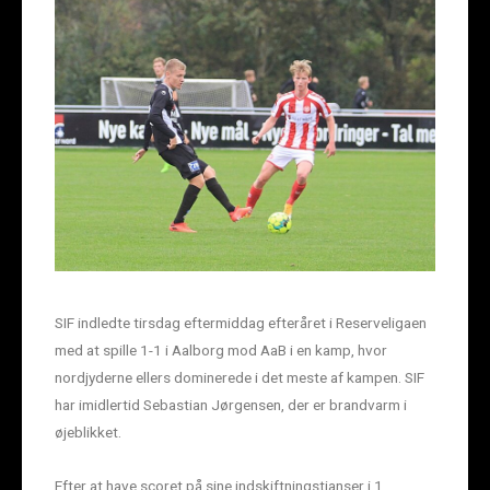
SIF indledte tirsdag eftermiddag efteråret i Reserveligaen
med at spille 1-1 i Aalborg mod AaB i en kamp, hvor
nordjyderne ellers dominerede i det meste af kampen. SIF
har imidlertid Sebastian Jørgensen, der er brandvarm i
øjeblikket.
Efter at have scoret på sine indskiftningstjanser i 1.