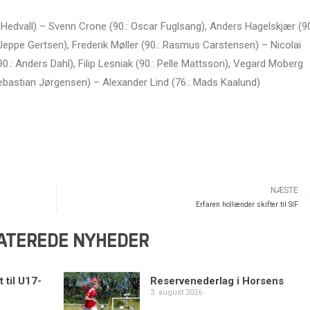
 Hedvall) – Svenn Crone (90.: Oscar Fuglsang), Anders Hagelskjær (90
 Jeppe Gertsen), Frederik Møller (90.: Rasmus Carstensen) – Nicolai
90.: Anders Dahl), Filip Lesniak (90.: Pelle Mattsson), Vegard Moberg
Sebastian Jørgensen) – Alexander Lind (76.: Mads Kaalund)
NÆSTE
Erfaren hollænder skifter til SIF
ATEREDE NYHEDER
 til U17-
Reservenederlag i Horsens
3. august 2026