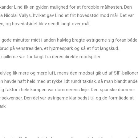
ander Lind fik en gylden mulighed for at fordoble målhøsten. Den
ra Nicolai Vallys, hvilket gav Lind et frit hovedstød mod mål. Det var
gen, og hovedstødet blev sendt langt over mål.
gode minutter midt i anden halvleg bragte østrigerne sig foran både
rud på venstresiden, et hjørnespark og så et flot langskud.
spillerne var for langt fra deres direkte modspiller.
n halvleg fik mere og mere luft, mens den modsat gik ud af SIF-ballone
 havde haft held med at rykke lidt rundt taktisk, så man blandt ande
igtig faktor i hele kampen var dommerens linje. Den spanske dommer
nsekvenser. Den del var østrigerne klar bedst til, og de formåede at
ark.