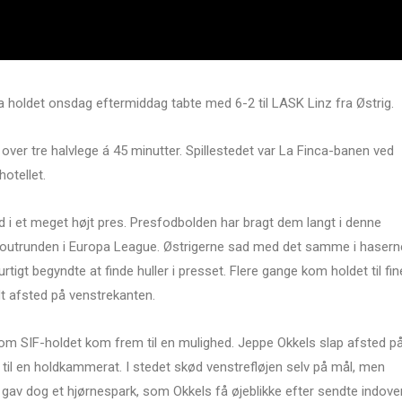
a holdet onsdag eftermiddag tabte med 6-2 til LASK Linz fra Østrig.
over tre halvlege á 45 minutter. Spillestedet var La Finca-banen ved
otellet.
i et meget højt pres. Presfodbolden har bragt dem langt i denne
ockoutrunden i Europa League. Østrigerne sad med det samme i hasern
urtigt begyndte at finde huller i presset. Flere gange kom holdet til fin
t afsted på venstrekanten.
om SIF-holdet kom frem til en mulighed. Jeppe Okkels slap afsted p
 til en holdkammerat. I stedet skød venstrefløjen selv på mål, men
gav dog et hjørnespark, som Okkels få øjeblikke efter sendte indover