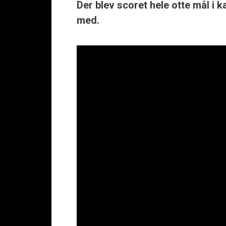
Der blev scoret hele otte mål i k
med.