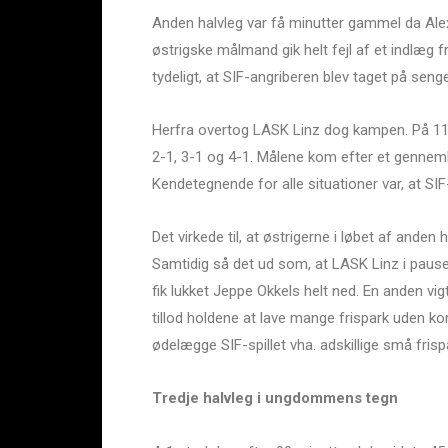
Anden halvleg var få minutter gammel da Alex
østrigske målmand gik helt fejl af et indlæg f
tydeligt, at SIF-angriberen blev taget på sen
Herfra overtog LASK Linz dog kampen. På 11 
2-1, 3-1 og 4-1. Målene kom efter et gennemb
Kendetegnende for alle situationer var, at SIF-
Det virkede til, at østrigerne i løbet af ande
Samtidig så det ud som, at LASK Linz i pausen
fik lukket Jeppe Okkels helt ned. En anden v
tillod holdene at lave mange frispark uden ko
ødelægge SIF-spillet vha. adskillige små frisp
Tredje halvleg i ungdommens tegn