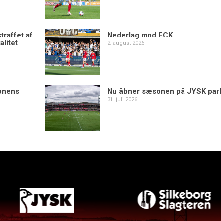
traffet af
Nederlag mod FCK
alitet
2. august 2026
sonens
Nu åbner sæsonen på JYSK par
31. juli 2026