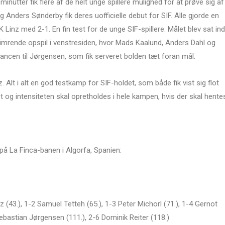
minutter fik flere af de helt unge spillere mulighed for at prøve sig af
 Anders Sønderby fik deres uofficielle debut for SIF. Alle gjorde en
 Linz med 2-1. En fin test for de unge SIF-spillere. Målet blev sat ind
imrende opspil i venstresiden, hvor Mads Kaalund, Anders Dahl og
ncen til Jørgensen, som fik serveret bolden tæt foran mål.
. Alt i alt en god testkamp for SIF-holdet, som både fik vist sig flot
og intensiteten skal opretholdes i hele kampen, hvis der skal hente
på La Finca-banen i Algorfa, Spanien:
 (43.), 1-2 Samuel Tetteh (65.), 1-3 Peter Michorl (71.), 1-4 Gernot
Sebastian Jørgensen (111.), 2-6 Dominik Reiter (118.)