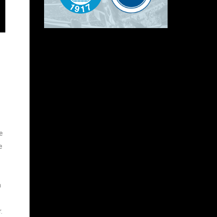
e
e
å
.