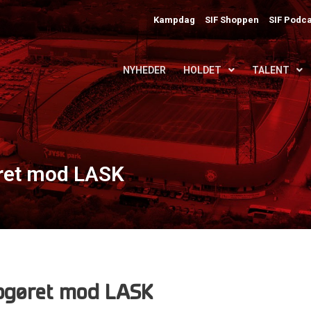
Kampdag
SIF Shoppen
SIF Podca
NYHEDER
HOLDET
TALENT
øret mod LASK
opgøret mod LASK