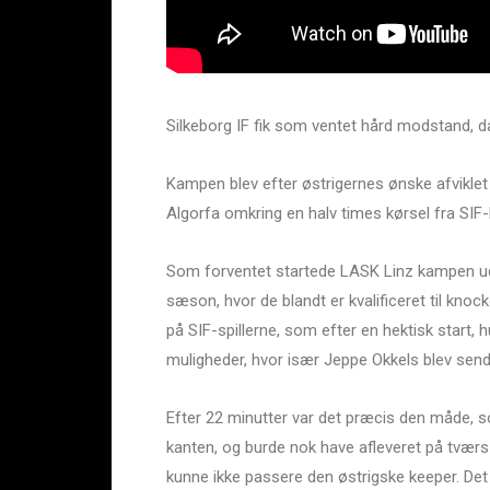
Silkeborg IF fik som ventet hård modstand, d
Kampen blev efter østrigernes ønske afviklet 
Algorfa omkring en halv times kørsel fra SIF-h
Som forventet startede LASK Linz kampen ud 
sæson, hvor de blandt er kvalificeret til kn
på SIF-spillerne, som efter en hektisk start, h
muligheder, hvor især Jeppe Okkels blev send
Efter 22 minutter var det præcis den måde, s
kanten, og burde nok have afleveret på tværs
kunne ikke passere den østrigske keeper. Det 