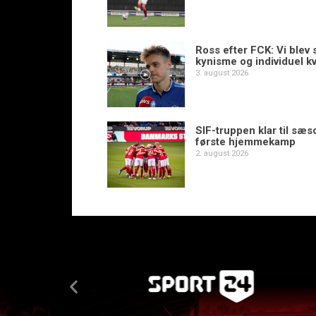
Ross efter FCK: Vi blev s
kynisme og individuel kv
3. august 2026
SIF-truppen klar til sæ
første hjemmekamp
2. august 2026