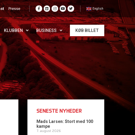
st
Presse
English
KLUBBEN
BUSINESS
KØB BILLET
SENESTE NYHEDER
Mads Larsen: Stort med 100
kampe
7. august 2026