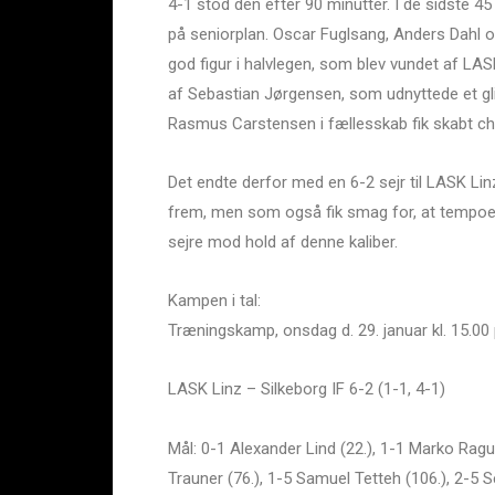
4-1 stod den efter 90 minutter. I de sidste 45 
på seniorplan. Oscar Fuglsang, Anders Dahl og
god figur i halvlegen, som blev vundet af LASK
af Sebastian Jørgensen, som udnyttede et gl
Rasmus Carstensen i fællesskab fik skabt cha
Det endte derfor med en 6-2 sejr til LASK Linz
frem, men som også fik smag for, at tempoet 
sejre mod hold af denne kaliber.
Kampen i tal:
Træningskamp, onsdag d. 29. januar kl. 15.00 
LASK Linz – Silkeborg IF 6-2 (1-1, 4-1)
Mål: 0-1 Alexander Lind (22.), 1-1 Marko Raguz
Trauner (76.), 1-5 Samuel Tetteh (106.), 2-5 