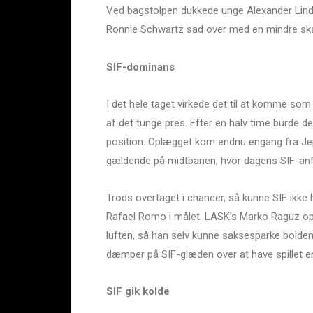
Ved bagstolpen dukkede unge Alexander Lind o
Ronnie Schwartz sad over med en mindre sk
SIF-dominans
I det hele taget virkede det til at komme som
af det tunge pres. Efter en halv time burde de
position. Oplægget kom endnu engang fra Jep
gældende på midtbanen, hvor dagens SIF-anf
Trods overtaget i chancer, så kunne SIF ikke ho
Rafael Romo i målet. LASK’s Marko Raguz opsn
luften, så han selv kunne saksesparke bolden 
dæmper på SIF-glæden over at have spillet en
SIF gik kolde