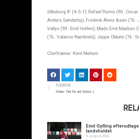
Silkeborg IF (4-5-1): Rafael Romo (90.: Oscar
Anders Sønderby), Frederik Alves Ibsen (76.:
Vallys (90.: Emil Holten), Mads Emil Madsen (
(76.: Valance Nambishi), Jeppe Okkels (76.: 
Cheftræner: Kent Nielsen
FORRIGE
Video: Tak for alt, Simon J.
REL
Emil Gylling efterudtaget
landsholdet
5. august 2026