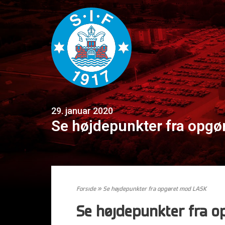
29. januar 2020
Se højdepunkter fra opg
Forside
»
Se højdepunkter fra opgøret mod LASK
Se højdepunkter fra 