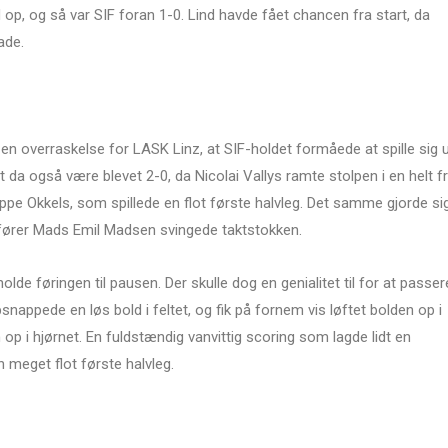
p, og så var SIF foran 1-0. Lind havde fået chancen fra start, da
ade.
 en overraskelse for LASK Linz, at SIF-holdet formåede at spille sig 
t da også være blevet 2-0, da Nicolai Vallys ramte stolpen i en helt fr
pe Okkels, som spillede en flot første halvleg. Det samme gjorde si
ører Mads Emil Madsen svingede taktstokken.
lde føringen til pausen. Der skulle dog en genialitet til for at passer
appede en løs bold i feltet, og fik på fornem vis løftet bolden op i
op i hjørnet. En fuldstændig vanvittig scoring som lagde lidt en
 meget flot første halvleg.