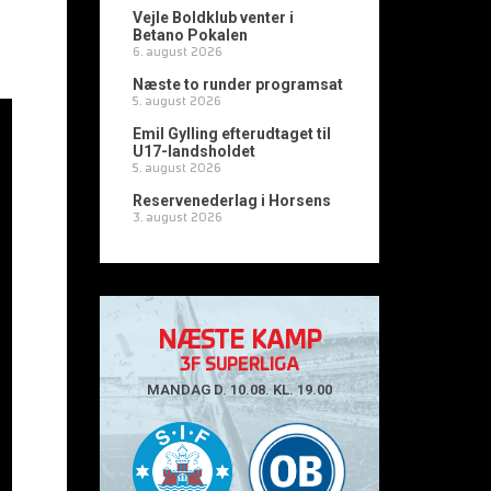
Vejle Boldklub venter i
Betano Pokalen
6. august 2026
Næste to runder programsat
5. august 2026
Emil Gylling efterudtaget til
U17-landsholdet
5. august 2026
Reservenederlag i Horsens
3. august 2026
NÆSTE KAMP
3F SUPERLIGA
MANDAG D. 10.08. KL. 19.00