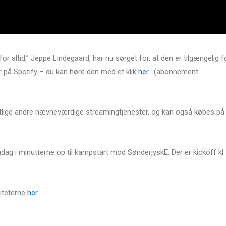
altid,” Jeppe Lindegaard, har nu sørget for, at den er tilgængelig f
r på Spotify – du kan høre den med et klik
her.
(abonnement
tlige andre nævneværdige streamingtjenester, og kan også købes på
ndag i minutterne op til kampstart mod SønderjyskE. Der er kickoff kl.
iteterne
her.