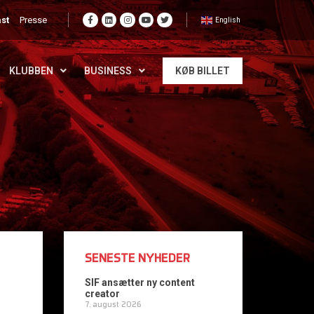
st
Presse
English
KLUBBEN
BUSINESS
KØB BILLET
SENESTE NYHEDER
SIF ansætter ny content
creator
7. august 2026