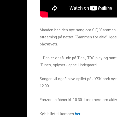
Manden bag den nye sang om SIF, “Sammen for 
streaming på nettet. “Sammen for altid” ligge
påkrævet).
– Den er også ude på Tidal, TDC play og sam
iTunes, oplyser Jeppe Lindegaard.
Sangen vil også blive spillet på JYSK park sø
12.00.
Fanzonen åbner kl. 10.30. Læs mere om aktiv
Køb billet til kampen
her
.