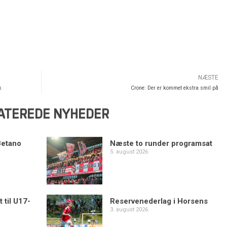
NÆSTE
k
Crone: Der er kommet ekstra smil på
ATEREDE NYHEDER
Betano
Næste to runder programsat
5. august 2026
 til U17-
Reservenederlag i Horsens
3. august 2026