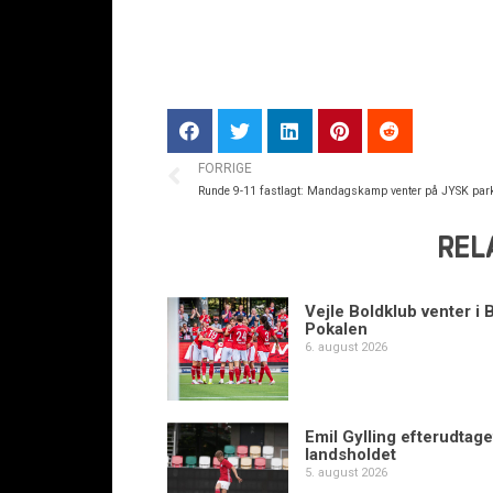
FORRIGE
Runde 9-11 fastlagt: Mandagskamp venter på JYSK par
REL
Vejle Boldklub venter i 
Pokalen
6. august 2026
Emil Gylling efterudtaget
landsholdet
5. august 2026