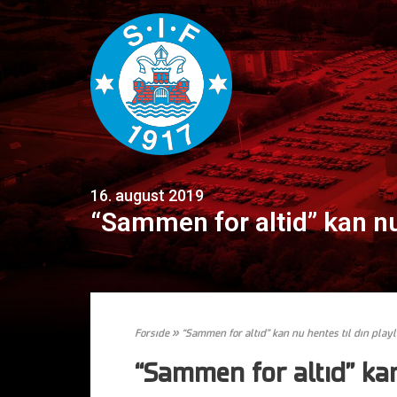
16. august 2019
“Sammen for altid” kan nu 
Forside
»
“Sammen for altid” kan nu hentes til din playl
“Sammen for altid” kan