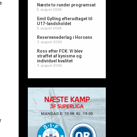
e
Næste to runder programsat
5. august 2026
Emil Gylling efterudtaget til
U17-landsholdet
5. august 2026
Reservenederlag i Horsens
3. august 2026
Ross efter FCK: Vi blev
straffet af kynisme og
individuel kvalitet
3. august 2026
NÆSTE KAMP
3F SUPERLIGA
MANDAG D. 10.08. KL. 19.00
r