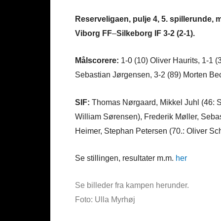
Reserveligaen, pulje 4, 5. spillerunde, 
Viborg FF
–
Silkeborg IF 3-2 (2-1).
Målscorere:
1-0 (10) Oliver Haurits, 1-1 (
Sebastian Jørgensen, 3-2 (89) Morten B
SIF:
Thomas Nørgaard, Mikkel Juhl (46: S
William Sørensen), Frederik Møller, Seba
Heimer, Stephan Petersen (70.: Oliver Schm
Se stillingen, resultater m.m.
her
Se billeder fra kampen herunder.
Foto: Ulla Myrhøj