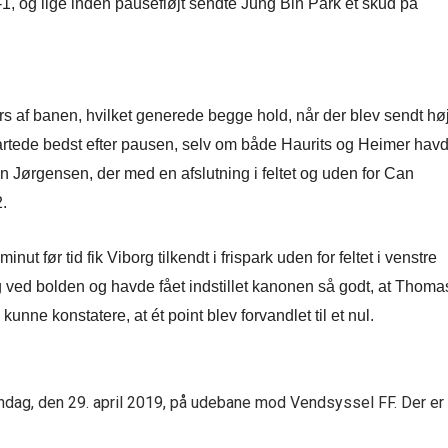
 og lige inden pausefløjt sendte Jung Bin Park et skud på
ærs af banen, hvilket generede begge hold, når der blev sendt hø
tartede bedst efter pausen, selv om både Haurits og Heimer hav
n Jørgensen, der med en afslutning i feltet og uden for Can
.
ut før tid fik Viborg tilkendt i frispark uden for feltet i venstre
 ved bolden og havde fået indstillet kanonen så godt, at Thoma
nne konstatere, at ét point blev forvandlet til et nul.
ndag, den 29. april 2019, på udebane mod Vendsyssel FF. Der er