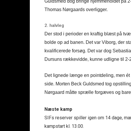
Guldsmed dog bringe hjemmeholdet på 2-1,
Thomas Nørgaards overligger.
2. halvleg
Der stod i perioder en kraftig blæst på tv
bolde op ad banen. Det var Viborg, der s
kvalificerede forsøg. Det var dog Sebastia
Dursuns rækkevidde, kunne udligne til 2-2
Det lignede længe en pointdeling, men ét min
side. Morten Beck Guldsmed tog opstilling
Nørgaard måtte sprælle forgæves og bare ku
Næste kamp
SIFs reserver spiller igen om 14 dage, ma
kampstart kl. 13.00.