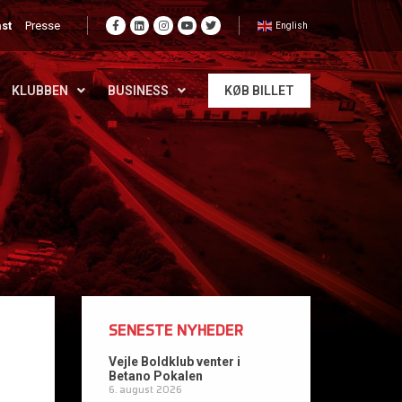
st
Presse
English
KLUBBEN
BUSINESS
KØB BILLET
SENESTE NYHEDER
Vejle Boldklub venter i
Betano Pokalen
6. august 2026