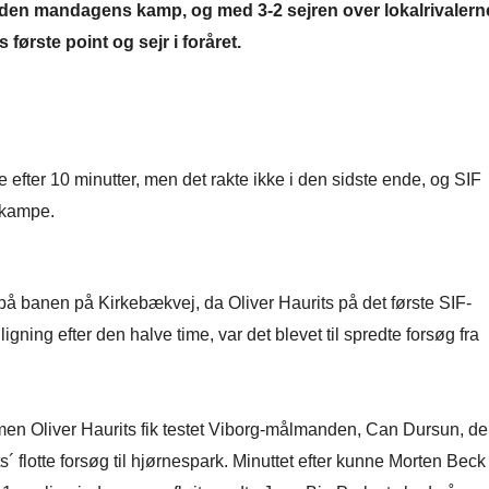
 inden mandagens kamp, og med 3-2 sejren over lokalrivalern
første point og sejr i foråret.
de efter 10 minutter, men det rakte ikke i den sidste ende, og SIF
 kampe.
 på banen på Kirkebækvej, da Oliver Haurits på det første SIF-
igning efter den halve time, var det blevet til spredte forsøg fra
n, men Oliver Haurits fik testet Viborg-målmanden, Can Dursun, de
ts´ flotte forsøg til hjørnespark. Minuttet efter kunne Morten Beck