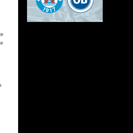
je
de
s