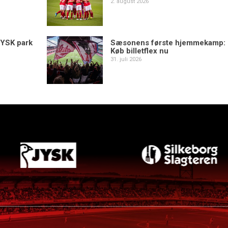
2. august 2026
YSK park
Sæsonens første hjemmekamp:
Køb billetflex nu
31. juli 2026