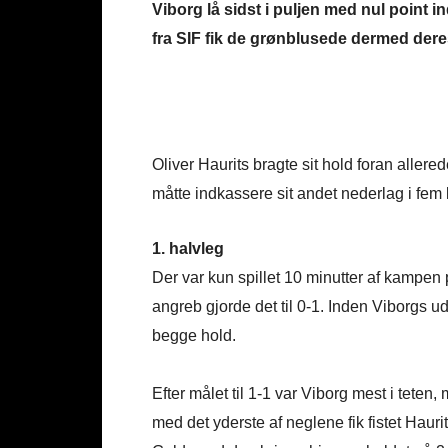
Viborg lå sidst i puljen med nul point
fra SIF fik de grønblusede dermed deres 
Oliver Haurits bragte sit hold foran allere
måtte indkassere sit andet nederlag i fem
1. halvleg
Der var kun spillet 10 minutter af kampen
angreb gjorde det til 0-1. Inden Viborgs udl
begge hold.
Efter målet til 1-1 var Viborg mest i tete
med det yderste af neglene fik fistet Hauri