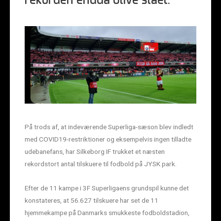
rekorden endda blive slået.
På trods af, at indeværende Superliga-sæson blev indledt
med COVID19-restriktioner og eksempelvis ingen tilladte
udebanefans, har Silkeborg IF trukket et næsten
rekordstort antal tilskuere til fodbold på JYSK park.
Efter de 11 kampe i 3F Superligaens grundspil kunne det
konstateres, at 56.627 tilskuere har set de 11
hjemmekampe på Danmarks smukkeste fodboldstadion,