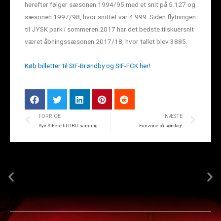
herefter følger sæsonen 1994/95 med et snit på 5.127 og
sæsonen 1997/98, hvor snittet var 4.999. Siden flytningen
til JYSK park i sommeren 2017 har det bedste tilskuersnit
været åbningssæsonen 2017/18, hvor tallet blev 3885.
Køb billetter til SIF-Brøndby og SIF-FCK her!
FORRIGE
NÆSTE
Syv SIFere til DBU-samling
Fanzone på søndag!