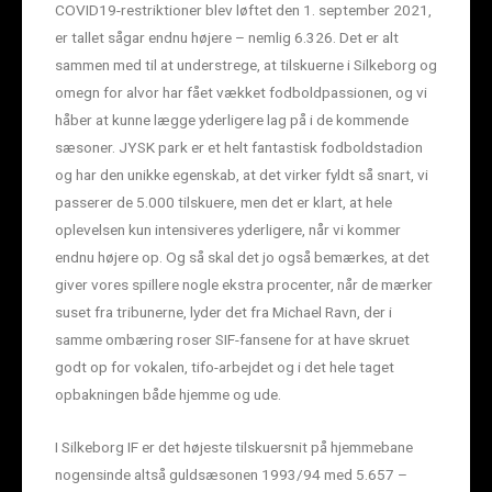
COVID19-restriktioner blev løftet den 1. september 2021,
er tallet sågar endnu højere – nemlig 6.326. Det er alt
sammen med til at understrege, at tilskuerne i Silkeborg og
omegn for alvor har fået vækket fodboldpassionen, og vi
håber at kunne lægge yderligere lag på i de kommende
sæsoner. JYSK park er et helt fantastisk fodboldstadion
og har den unikke egenskab, at det virker fyldt så snart, vi
passerer de 5.000 tilskuere, men det er klart, at hele
oplevelsen kun intensiveres yderligere, når vi kommer
endnu højere op. Og så skal det jo også bemærkes, at det
giver vores spillere nogle ekstra procenter, når de mærker
suset fra tribunerne, lyder det fra Michael Ravn, der i
samme ombæring roser SIF-fansene for at have skruet
godt op for vokalen, tifo-arbejdet og i det hele taget
opbakningen både hjemme og ude.
I Silkeborg IF er det højeste tilskuersnit på hjemmebane
nogensinde altså guldsæsonen 1993/94 med 5.657 –