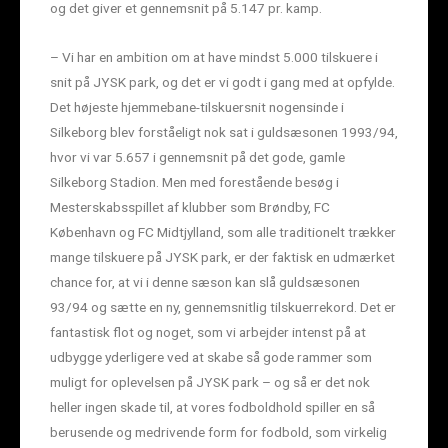
og det giver et gennemsnit på 5.147 pr. kamp.
– Vi har en ambition om at have mindst 5.000 tilskuere i
snit på JYSK park, og det er vi godt i gang med at opfylde.
Det højeste hjemmebane-tilskuersnit nogensinde i
Silkeborg blev forståeligt nok sat i guldsæsonen 1993/94,
hvor vi var 5.657 i gennemsnit på det gode, gamle
Silkeborg Stadion. Men med forestående besøg i
Mesterskabsspillet af klubber som Brøndby, FC
København og FC Midtjylland, som alle traditionelt trækker
mange tilskuere på JYSK park, er der faktisk en udmærket
chance for, at vi i denne sæson kan slå guldsæsonen
93/94 og sætte en ny, gennemsnitlig tilskuerrekord. Det er
fantastisk flot og noget, som vi arbejder intenst på at
udbygge yderligere ved at skabe så gode rammer som
muligt for oplevelsen på JYSK park – og så er det nok
heller ingen skade til, at vores fodboldhold spiller en så
berusende og medrivende form for fodbold, som virkelig