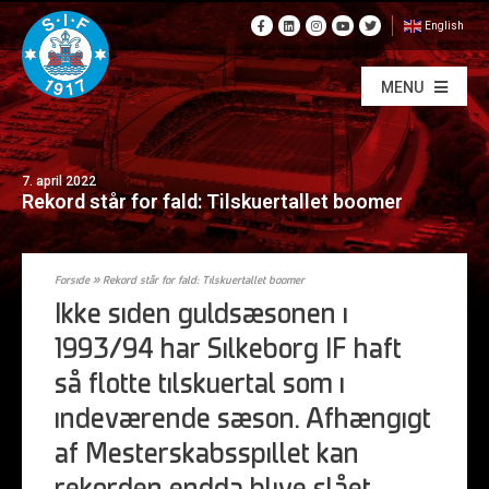
English
MENU
7. april 2022
Rekord står for fald: Tilskuertallet boomer
Forside
»
Rekord står for fald: Tilskuertallet boomer
Ikke siden guldsæsonen i
1993/94 har Silkeborg IF haft
så flotte tilskuertal som i
indeværende sæson. Afhængigt
af Mesterskabsspillet kan