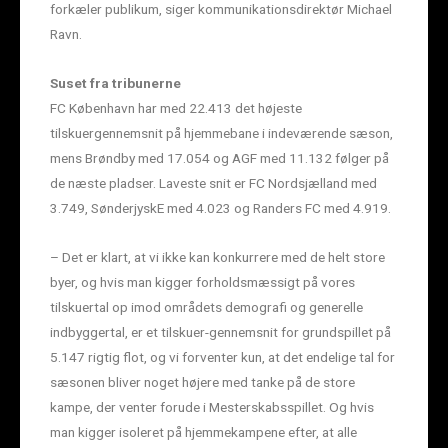
forkæler publikum, siger kommunikationsdirektør Michael
Ravn.
Suset fra tribunerne
FC København har med 22.413 det højeste
tilskuergennemsnit på hjemmebane i indeværende sæson,
mens Brøndby med 17.054 og AGF med 11.132 følger på
de næste pladser. Laveste snit er FC Nordsjælland med
3.749, SønderjyskE med 4.023 og Randers FC med 4.919.
– Det er klart, at vi ikke kan konkurrere med de helt store
byer, og hvis man kigger forholdsmæssigt på vores
tilskuertal op imod områdets demografi og generelle
indbyggertal, er et tilskuer-gennemsnit for grundspillet på
5.147 rigtig flot, og vi forventer kun, at det endelige tal for
sæsonen bliver noget højere med tanke på de store
kampe, der venter forude i Mesterskabsspillet. Og hvis
man kigger isoleret på hjemmekampene efter, at alle