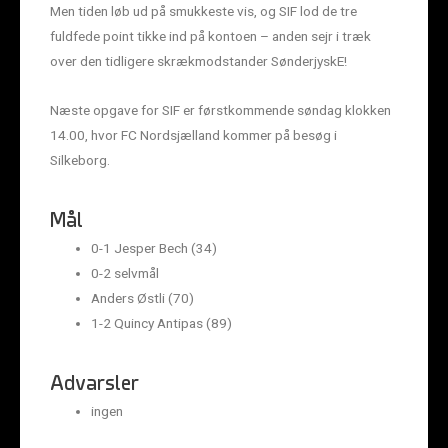
Men tiden løb ud på smukkeste vis, og SIF lod de tre
fuldfede point tikke ind på kontoen – anden sejr i træk
over den tidligere skrækmodstander SønderjyskE!
Næste opgave for SIF er førstkommende søndag klokken
14.00, hvor FC Nordsjælland kommer på besøg i
Silkeborg.
Mål
0-1 Jesper Bech (34)
0-2 selvmål
Anders Østli (70)
1-2 Quincy Antipas (89)
Advarsler
ingen