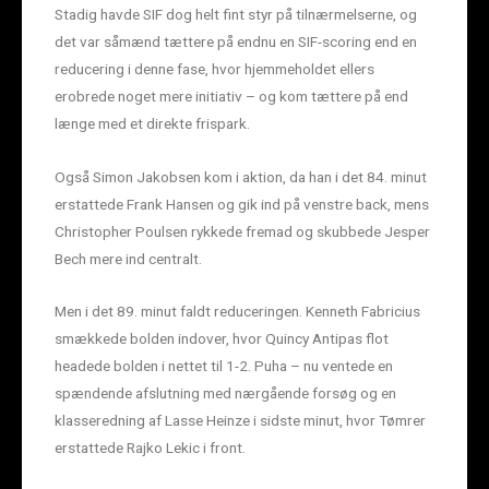
Stadig havde SIF dog helt fint styr på tilnærmelserne, og
det var såmænd tættere på endnu en SIF-scoring end en
reducering i denne fase, hvor hjemmeholdet ellers
erobrede noget mere initiativ – og kom tættere på end
længe med et direkte frispark.
Også Simon Jakobsen kom i aktion, da han i det 84. minut
erstattede Frank Hansen og gik ind på venstre back, mens
Christopher Poulsen rykkede fremad og skubbede Jesper
Bech mere ind centralt.
Men i det 89. minut faldt reduceringen. Kenneth Fabricius
smækkede bolden indover, hvor Quincy Antipas flot
headede bolden i nettet til 1-2. Puha – nu ventede en
spændende afslutning med nærgående forsøg og en
klasseredning af Lasse Heinze i sidste minut, hvor Tømrer
erstattede Rajko Lekic i front.