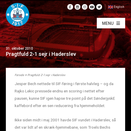
English
MENU
31. oktober 2010
Pragtfuld 2-1 sejr i Haderslev
Forside
»
Pragtfuld 2-1 sejr i Haderslev
Jesper Bech nettede til SIF-føring i første halvleg – og da
Rajko Lekic pressede endnu en scoring i nettet efter
pausen, kunne SIF igen hapse tre point på det SønderjyskE
kaffebord efter en sen reducering fra hjemmeholdet.
Ikke siden midt i maj 2001 havde SIF vundet i Haderslev, så
det var lidt af en skræk-hjemmebane, som Troels Bechs