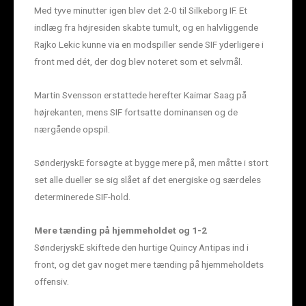
Med tyve minutter igen blev det 2-0 til Silkeborg IF. Et
indlæg fra højresiden skabte tumult, og en halvliggende
Rajko Lekic kunne via en modspiller sende SIF yderligere i
front med dét, der dog blev noteret som et selvmål.
Martin Svensson erstattede herefter Kaimar Saag på
højrekanten, mens SIF fortsatte dominansen og de
nærgående opspil.
SønderjyskE forsøgte at bygge mere på, men måtte i stort
set alle dueller se sig slået af det energiske og særdeles
determinerede SIF-hold.
Mere tænding på hjemmeholdet og 1-2
SønderjyskE skiftede den hurtige Quincy Antipas ind i
front, og det gav noget mere tænding på hjemmeholdets
offensiv.