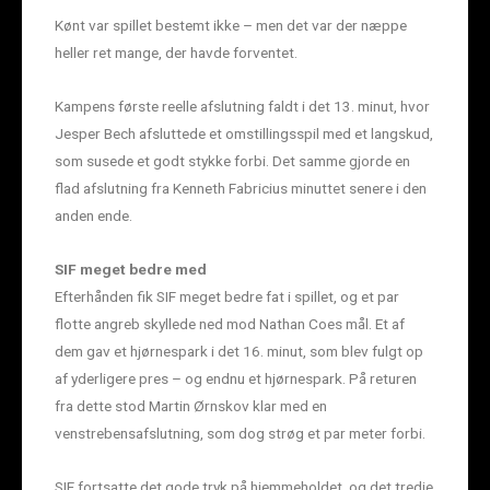
Kønt var spillet bestemt ikke – men det var der næppe
heller ret mange, der havde forventet.
Kampens første reelle afslutning faldt i det 13. minut, hvor
Jesper Bech afsluttede et omstillingsspil med et langskud,
som susede et godt stykke forbi. Det samme gjorde en
flad afslutning fra Kenneth Fabricius minuttet senere i den
anden ende.
SIF meget bedre med
Efterhånden fik SIF meget bedre fat i spillet, og et par
flotte angreb skyllede ned mod Nathan Coes mål. Et af
dem gav et hjørnespark i det 16. minut, som blev fulgt op
af yderligere pres – og endnu et hjørnespark. På returen
fra dette stod Martin Ørnskov klar med en
venstrebensafslutning, som dog strøg et par meter forbi.
SIF fortsatte det gode tryk på hjemmeholdet, og det tredje