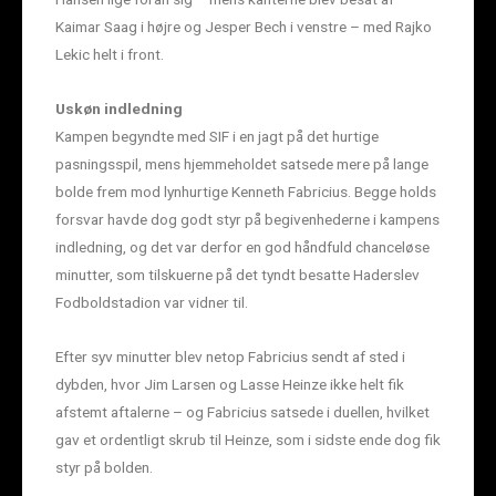
Kaimar Saag i højre og Jesper Bech i venstre – med Rajko
Lekic helt i front.
Uskøn indledning
Kampen begyndte med SIF i en jagt på det hurtige
pasningsspil, mens hjemmeholdet satsede mere på lange
bolde frem mod lynhurtige Kenneth Fabricius. Begge holds
forsvar havde dog godt styr på begivenhederne i kampens
indledning, og det var derfor en god håndfuld chanceløse
minutter, som tilskuerne på det tyndt besatte Haderslev
Fodboldstadion var vidner til.
Efter syv minutter blev netop Fabricius sendt af sted i
dybden, hvor Jim Larsen og Lasse Heinze ikke helt fik
afstemt aftalerne – og Fabricius satsede i duellen, hvilket
gav et ordentligt skrub til Heinze, som i sidste ende dog fik
styr på bolden.