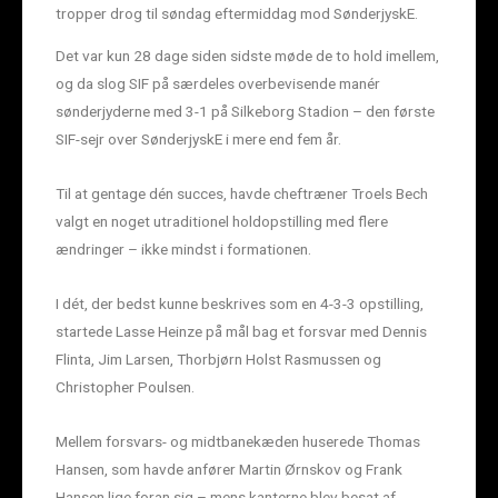
tropper drog til søndag eftermiddag mod SønderjyskE.
Det var kun 28 dage siden sidste møde de to hold imellem,
og da slog SIF på særdeles overbevisende manér
sønderjyderne med 3-1 på Silkeborg Stadion – den første
SIF-sejr over SønderjyskE i mere end fem år.
Til at gentage dén succes, havde cheftræner Troels Bech
valgt en noget utraditionel holdopstilling med flere
ændringer – ikke mindst i formationen.
I dét, der bedst kunne beskrives som en 4-3-3 opstilling,
startede Lasse Heinze på mål bag et forsvar med Dennis
Flinta, Jim Larsen, Thorbjørn Holst Rasmussen og
Christopher Poulsen.
Mellem forsvars- og midtbanekæden huserede Thomas
Hansen, som havde anfører Martin Ørnskov og Frank
Hansen lige foran sig – mens kanterne blev besat af