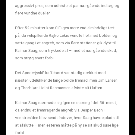
aggressivt pres, som udløste et par nærgående indlæg og
flere vundne dueller.
Efter 52 minutter kom SIF igen mere end almindeligt tæt
på, da velspillende Rajko Lekic vendte flot med bolden og
satte gang i et angreb, som via flere stationer gik dybt til
Kaimar Saag, som trykkede af – med et nærgående skud,
som strøg snert forbi.
Det SønderjyskE kaffebord var stadig dækket med
næsten udelukkende lange bolde fremad, men Jim Larsen
og Thorbjørn Holst Rasmussen afviste alt i luften.
Kaimar Saag nærmede sig igen en scoring i det 56. minut,
da endnu et fremragende angreb via Jesper Bech i
venstresiden blev sendt indover, hvor Saag havde plads til
at afslutte – men esteren måtte på ny se sit skud suse lige
forbi.