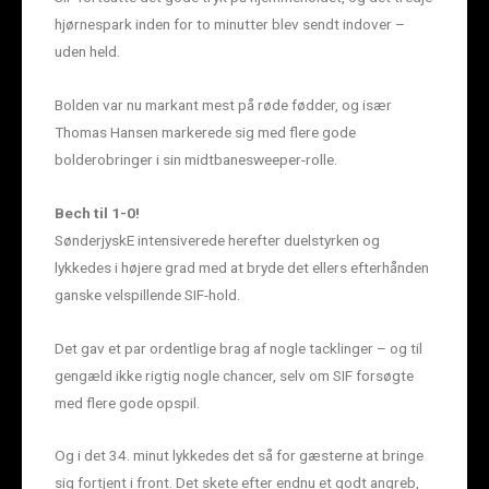
hjørnespark inden for to minutter blev sendt indover –
uden held.
Bolden var nu markant mest på røde fødder, og især
Thomas Hansen markerede sig med flere gode
bolderobringer i sin midtbanesweeper-rolle.
Bech til 1-0!
SønderjyskE intensiverede herefter duelstyrken og
lykkedes i højere grad med at bryde det ellers efterhånden
ganske velspillende SIF-hold.
Det gav et par ordentlige brag af nogle tacklinger – og til
gengæld ikke rigtig nogle chancer, selv om SIF forsøgte
med flere gode opspil.
Og i det 34. minut lykkedes det så for gæsterne at bringe
sig fortjent i front. Det skete efter endnu et godt angreb,