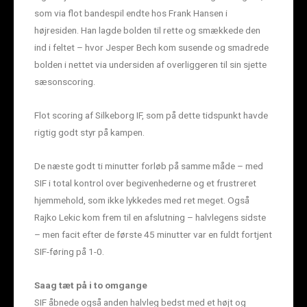
som via flot bandespil endte hos Frank Hansen i
højresiden. Han lagde bolden til rette og smækkede den
ind i feltet – hvor Jesper Bech kom susende og smadrede
bolden i nettet via undersiden af overliggeren til sin sjette
sæsonscoring.
Flot scoring af Silkeborg IF, som på dette tidspunkt havde
rigtig godt styr på kampen.
De næste godt ti minutter forløb på samme måde – med
SIF i total kontrol over begivenhederne og et frustreret
hjemmehold, som ikke lykkedes med ret meget. Også
Rajko Lekic kom frem til en afslutning – halvlegens sidste
– men facit efter de første 45 minutter var en fuldt fortjent
SIF-føring på 1-0.
Saag tæt på i to omgange
SIF åbnede også anden halvleg bedst med et højt og