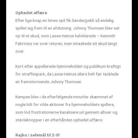
Ophedet affære
Efter lige knap en times spil fik SønderjyskE så endelig
spillet sig frem til en afslutning. Johnny Thomsen blev sat
op til et skud, som Lasse Heinze halvklarede – Kenneth
Fabricius var over returen, men smaskede sit skud langt
over.
Kort efter appellerede hjemmeholdet og publikum kraftigt
for straffespark, da Lasse Heinze ellers helt fair tacklede
en fremstormende Johnny Thomsen.
Kampen blev i de efterfølgende minutter skæmmet af
nogle lidt for vilde aktioner fra hjemmeholdets spillere,
som lod frustrationerne kanalisere ud gennem albuer og
støvleknopper i en efterhånden ophedet affære.
Rajko / selvmål til 2-0!