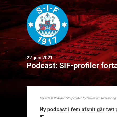
22. juni 2021
Podcast: SIF-profiler fort
Forside
»
Podcast: SIF-profiler fortæller om følelser og
Ny podcast i fem afsnit går tæt 