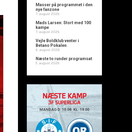
Masser på programmet i den
nye fanzone
7. august 2026
Mads Larsen: Stort med 100
kampe
7. august 2026
Vejle Boldklub venter i
Betano Pokalen
6. august 2026
Næste to runder programsat
5. august 2026
NÆSTE KAMP
3F SUPERLIGA
MANDAG D. 10.08. KL. 19.00