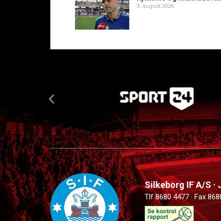
3. august 2026
Silkeborg IF A/S ·
Tlf 8680 4477 · Fax 868