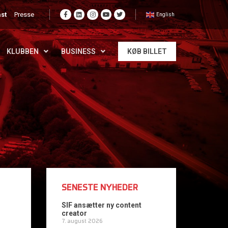
st
Presse
English
KLUBBEN
BUSINESS
KØB BILLET
SENESTE NYHEDER
SIF ansætter ny content
creator
7. august 2026