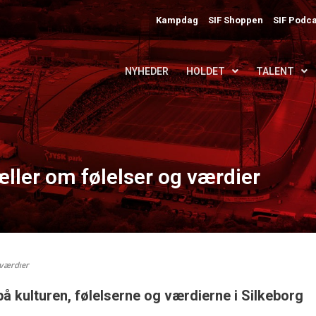
Kampdag
SIF Shoppen
SIF Podca
NYHEDER
HOLDET
TALENT
æller om følelser og værdier
 værdier
på kulturen, følelserne og værdierne i Silkeborg