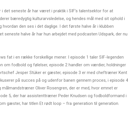
 det seneste år har været i praktik i SIF’s talentsektor for at
uderer bæredygtig kulturarvsledelse, og hendes mål med sit ophold i
hvordan den ses i det daglige. I det første halve år i klubben
et seneste halve år har hun arbejdet med podcasten Udspark, der nu
ews fat i en række forskellige mener. I episode 1 taler SIF-legenden
 om fodbold og følelser, episode 2 handler om værdier, holdninger
ortschef Jesper Stüker er gæster, episode 3 er med cheftræner Kent
fokuserer på succes på og udenfor banen gennem proces, i episode 4
 målmandstræner Oliver Rosengren, der er med, hvor emnet er
ode 5, der har assistenttræner Peder Knudsen og fodboldformand i
m gæster, har titlen Et rødt loop – fra generation til generation.