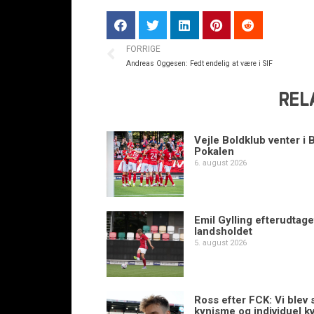
FORRIGE
Andreas Oggesen: Fedt endelig at være i SIF
REL
Vejle Boldklub venter i 
Pokalen
6. august 2026
Emil Gylling efterudtaget
landsholdet
5. august 2026
Ross efter FCK: Vi blev s
kynisme og individuel kv