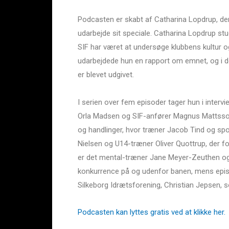
Podcasten er skabt af Catharina Lopdrup, der i
udarbejde sit speciale. Catharina Lopdrup st
SIF har været at undersøge klubbens kultur og 
udarbejdede hun en rapport om emnet, og i d
er blevet udgivet.
I serien over fem episoder tager hun i intervi
Orla Madsen og SIF-anfører Magnus Mattsson
og handlinger, hvor træner Jacob Tind og sp
Nielsen og U14-træner Oliver Quottrup, der 
er det mental-træner Jane Meyer-Zeuthen og
konkurrence på og udenfor banen, mens epis
Silkeborg Idrætsforening, Christian Jepsen, so
Podcasten kan lyttes gratis ved at klikke her.