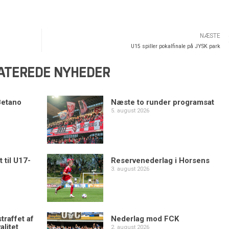
NÆSTE
U15 spiller pokalfinale på JYSK park
ATEREDE NYHEDER
Betano
Næste to runder programsat
5. august 2026
 til U17-
Reservenederlag i Horsens
3. august 2026
traffet af
Nederlag mod FCK
alitet
2. august 2026