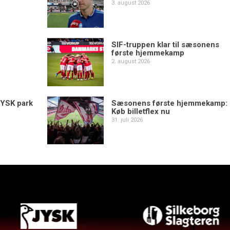
3. august 2026
SIF-truppen klar til sæsonens
første hjemmekamp
2. august 2026
YSK park
Sæsonens første hjemmekamp:
Køb billetflex nu
31. juli 2026