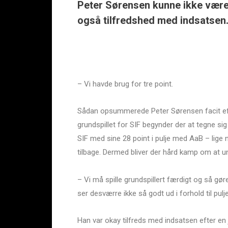
Peter Sørensen kunne ikke være 
også tilfredshed med indsatsen. 
– Vi havde brug for tre point.
Sådan opsummerede Peter Sørensen facit eft
grundspillet for SIF begynder der at tegne sig e
SIF med sine 28 point i pulje med AaB – lige
tilbage. Dermed bliver der hård kamp om at un
– Vi må spille grundspillert færdigt og så gøre
ser desværre ikke så godt ud i forhold til pul
Han var okay tilfreds med indsatsen efter en