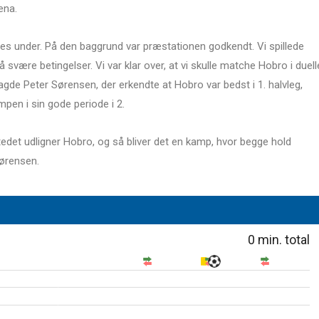
ena.
es under. På den baggrund var præstationen godkendt. Vi spillede
 svære betingelser. Vi var klar over, at vi skulle matche Hobro i duell
 sagde Peter Sørensen, der erkendte at Hobro var bedst i 1. halvleg,
pen i sin gode periode i 2.
stedet udligner Hobro, og så bliver det en kamp, hvor begge hold
ørensen.
0
min. total