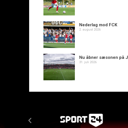
Nederlag mod FCK
2. august 2026
Nu åbner sæsonen på J
31. juli 2026