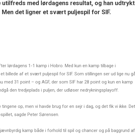
utilfreds med lørdagens resultat, og han udtryk
Men det ligner et svært puljespil for SIF.
er lørdagens 1-1 kamp i Hobro. Med kun en kamp tilbage i
t billede af et svært puljespil for SIF. Som stillingen ser ud lige nu g
 nu med 31 point – og AGF, der som SIF har 28 point og kun en kamp
dgå den tredjeplads i puljen, der udløser nedrykningsplayoff.
 tingene op, men vi havde brug for en sejr i dag, og det fik vi ikke. De
jespillet, sagde Peter Sørensen.
 jævnbyrdig kamp både i forhold til spil og chancer og på baggrund af