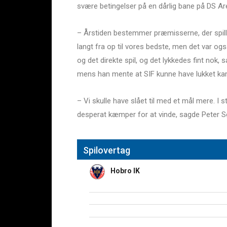
svære betingelser på en dårlig bane på DS Ar
– Årstiden bestemmer præmisserne, der spill
langt fra op til vores bedste, men det var også
og det direkte spil, og det lykkedes fint nok,
mens han mente at SIF kunne have lukket kam
– Vi skulle have slået til med et mål mere. I 
desperat kæmper for at vinde, sagde Peter S
Spilovertag
Hobro IK