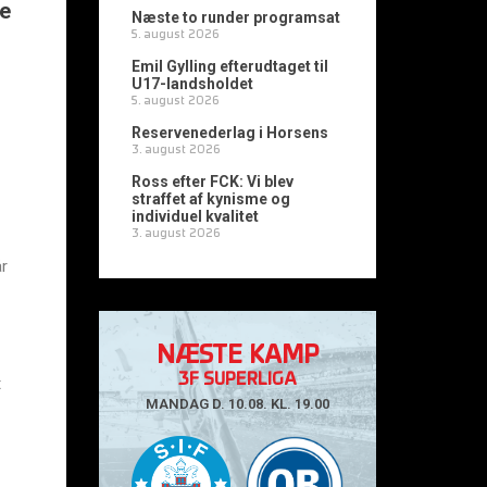
te
Næste to runder programsat
5. august 2026
Emil Gylling efterudtaget til
U17-landsholdet
5. august 2026
Reservenederlag i Horsens
3. august 2026
Ross efter FCK: Vi blev
straffet af kynisme og
individuel kvalitet
3. august 2026
år
NÆSTE KAMP
3F SUPERLIGA
t
MANDAG D. 10.08. KL. 19.00