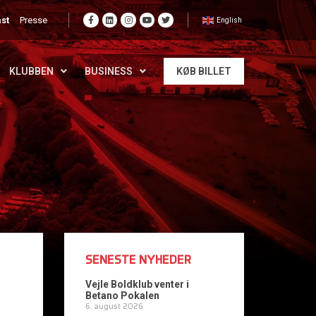
st
Presse
English
KLUBBEN
BUSINESS
KØB BILLET
SENESTE NYHEDER
Vejle Boldklub venter i
Betano Pokalen
6. august 2026