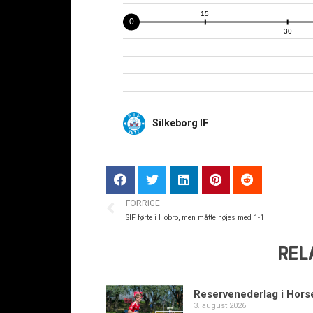
Silkeborg IF
FORRIGE
SIF førte i Hobro, men måtte nøjes med 1-1
REL
Reservenederlag i Hors
3. august 2026