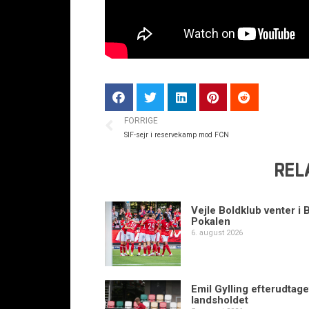
FORRIGE
SIF-sejr i reservekamp mod FCN
REL
Vejle Boldklub venter i 
Pokalen
6. august 2026
Emil Gylling efterudtaget
landsholdet