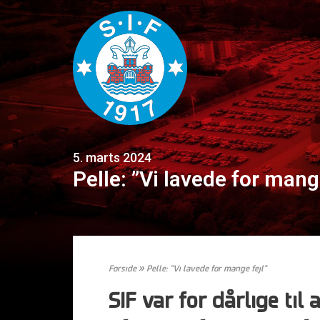
5. marts 2024
Pelle: ”Vi lavede for mange
Forside
»
Pelle: ”Vi lavede for mange fejl”
SIF var for dårlige ti