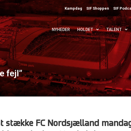
Kampdag
SIF Shoppen
SIF Podca
NYHEDER
HOLDET
TALENT
 fejl”
l at stække FC Nordsjælland manda