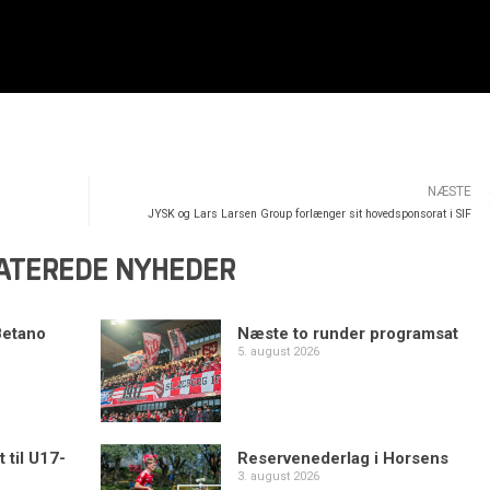
NÆSTE
JYSK og Lars Larsen Group forlænger sit hovedsponsorat i SIF
ATEREDE NYHEDER
Betano
Næste to runder programsat
5. august 2026
 til U17-
Reservenederlag i Horsens
3. august 2026