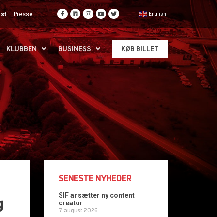
st
Presse
English
KLUBBEN
BUSINESS
KØB BILLET
SENESTE NYHEDER
SIF ansætter ny content
g
creator
7. august 2026