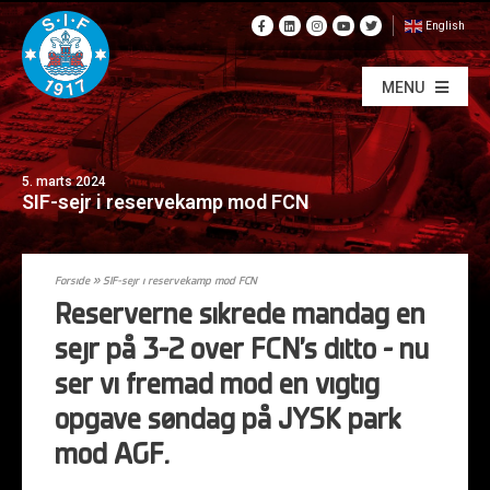
English
MENU
5. marts 2024
SIF-sejr i reservekamp mod FCN
Forside
»
SIF-sejr i reservekamp mod FCN
Reserverne sikrede mandag en
sejr på 3-2 over FCN’s ditto – nu
ser vi fremad mod en vigtig
opgave søndag på JYSK park
mod AGF.