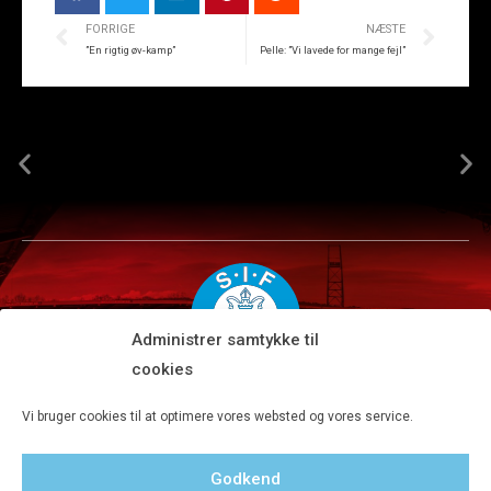
FORRIGE
NÆSTE
”En rigtig øv-kamp”
Pelle: ”Vi lavede for mange fejl”
Administrer samtykke til
cookies
Silkeborg IF A/S · JYSK park, Ansvej 104 · DK-8600 Silkeborg
Vi bruger cookies til at optimere vores websted og vores service.
Tlf 8680 4477 · Fax 8680 4647 · Kontortid man-fre kl. 9-15
Godkend