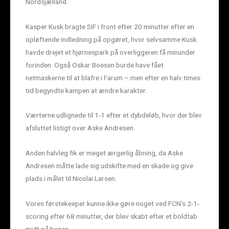
Nordsjælland.
Kasper Kusk bragte SIF i front efter 20 minutter efter en
opløftende indledning på opgøret, hvor selvsamme Kusk
havde drejet et hjørnespark på overliggeren få minunder
forinden. Også Oskar Boesen burde have fået
netmaskerne til at blafre i Farum – men efter en halv times
tid begyndte kampen at ændre karakter.
Værterne udlignede til 1-1 efter et dybdeløb, hvor der blev
afsluttet listigt over Aske Andresen.
Anden halvleg fik er meget ærgerlig åbning, da Aske
Andresen måtte lade sig udskifte med en skade og give
plads i målet til Nicolai Larsen.
Vores førstekeeper kunne ikke gøre noget ved FCN’s 2-1-
scoring efter 68 minutter, der blev skabt efter et boldtab