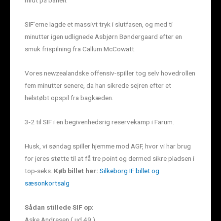
midt på banen.
SIF’erne lagde et massivt tryk i slutfasen, og med ti
minutter igen udlignede Asbjørn Bøndergaard efter en
smuk frispilning fra Callum McCowatt.
Vores newzealandske offensiv-spiller tog selv hovedrollen
fem minutter senere, da han sikrede sejren efter et
helstøbt opspil fra bagkæden.
3-2 til SIF i en begivenhedsrig reservekamp i Farum.
Husk, vi søndag spiller hjemme mod AGF, hvor vi har brug
for jeres støtte til at få tre point og dermed sikre pladsen i
top-seks.
Køb billet her:
Silkeborg IF billet og
sæsonkortsalg
Sådan stillede SIF op:
Aske Andresen ( ud 49.)