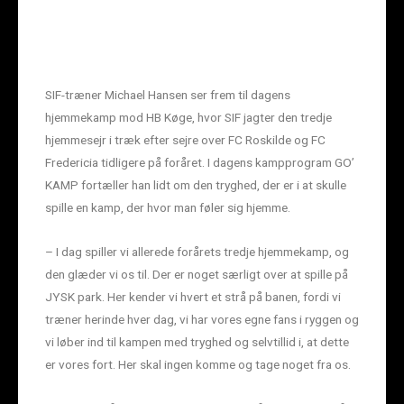
SIF-træner Michael Hansen ser frem til dagens
hjemmekamp mod HB Køge, hvor SIF jagter den tredje
hjemmesejr i træk efter sejre over FC Roskilde og FC
Fredericia tidligere på foråret. I dagens kampprogram GO’
KAMP fortæller han lidt om den tryghed, der er i at skulle
spille en kamp, der hvor man føler sig hjemme.
– I dag spiller vi allerede forårets tredje hjemmekamp, og
den glæder vi os til. Der er noget særligt over at spille på
JYSK park. Her kender vi hvert et strå på banen, fordi vi
træner herinde hver dag, vi har vores egne fans i ryggen og
vi løber ind til kampen med tryghed og selvtillid i, at dette
er vores fort. Her skal ingen komme og tage noget fra os.