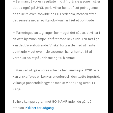
– Ser man på vores resultater hidtil i forårs-sæsonen, så er
det da også på JYSK park, vi har hentet flest point gennem
de to sejre over Roskilde og FC Fredericia, mens vi efter
det seneste nederlag i Lyngby kun har fået ét point ude.
– Turneringsplanlægningen har maget det sådan, at vi har i
alt otte hjemmekampe i foråret mod seks ude. I en tæt liga
kan det blive afgørende. Vi skal fortsætte med at hente
point ude – set over hele sæsonen har vi hentet 18 af
vores 38 point på udebane og 20 hjemme.
– Men ved at gøre vores arbejde herhjemme på JYSK park
kan vi skaffe os en konkurrencefordel i den tætte topstrid.
Vi kan jo passende begynde med at vinde i dag over HB
Køge.
Se hele kampprogrammet GO’ KAMP inden du går på
stadion.
Klik her for adgang.