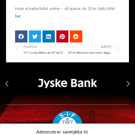
Husk at købe billet online – så sparer du 20 kr. Køb billet
her.
FORRIGE
NÆSTE
U17: Livlig affære, da SIF og FCM delte
SIF’er efterlyser kynisme i begge ender
Administrer samtykke til