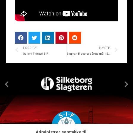
FORRIGE
NÆSTE
Galleri: Thisted-SIF
Stephan P. scorede årets mål i SIF
Administrer samtykke til