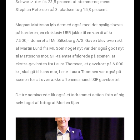
Schwartz. der fik 23,5 procent af stemmerne, mens
Stephan Petersen på 3. pladsen tog 15,3 procent.
Magnus Mattsson løb dermed også med det synlige bevis
på hæderen, en eksklusiv UBR jakke til en værdi af kr.
7.500,- doneret af Mr. Silkeborg A/S. Gaven blev overrakt
af Martin Lund fra Mr. Som noget nyt var der også godt nyt
til Mattssons mor. SIF-talentet afslørede på scenen, at
ekstra-gevinsten fra Laura Thomsen, et gavekort på 6.000
kr., skal gå til hans mor, Lene. Laura Thomsen var også på
scenen for at overrække aftenens mand i SIF gavekortet.
De tre nominerede fik også et indrammet action-foto af sig
selv taget af fotograf Morten Kjær.