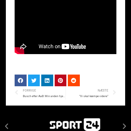
FORRIGE
NÆSTE
Busch efter AaB: Min anden hjemmebane
”Vi skal kæmpe videre”