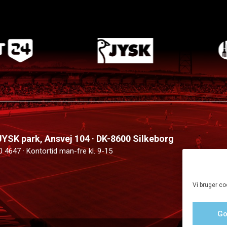
 JYSK park, Ansvej 104 · DK-8600 Silkeborg
0 4647 · Kontortid man-fre kl. 9-15
Vi bruger co
Go