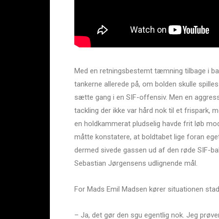
Med en retningsbestemt tæmning tilbage i ba
tankerne allerede på, om bolden skulle spilles
sætte gang i en SIF-offensiv. Men en aggressi
tackling der ikke var hård nok til et frispark,
en holdkammerat pludselig havde frit løb mod
måtte konstatere, at boldtabet lige foran ege
dermed sivede gassen ud af den røde SIF-ball
Sebastian Jørgensens udlignende mål.
For Mads Emil Madsen kører situationen stadi
– Ja, det gør den sgu egentlig nok. Jeg prøver