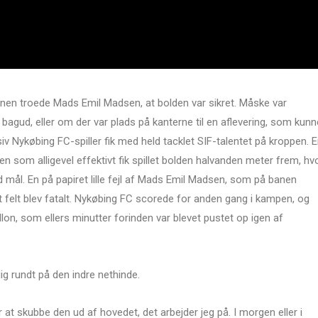
nen troede Mads Emil Madsen, at bolden var sikret. Måske var
 bagud, eller om der var plads på kanterne til en aflevering, som kunn
v Nykøbing FC-spiller fik med held tacklet SIF-talentet på kroppen. 
 men som alligevel effektivt fik spillet bolden halvanden meter frem, hv
 mål. En på papiret lille fejl af Mads Emil Madsen, som på banen
t felt blev fatalt. Nykøbing FC scorede for anden gang i kampen, og
on, som ellers minutter forinden var blevet pustet op igen af
g rundt på den indre nethinde.
 at skubbe den ud af hovedet, det arbejder jeg på. I morgen eller i