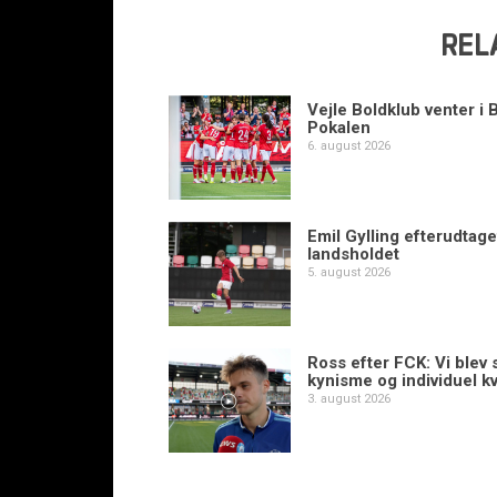
REL
Vejle Boldklub venter i 
Pokalen
6. august 2026
Emil Gylling efterudtaget
landsholdet
5. august 2026
Ross efter FCK: Vi blev s
kynisme og individuel kv
3. august 2026