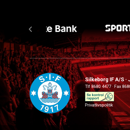
Silkeborg IF A/S ·
Tlf 8680 4477 · Fax 868
Privatlivspolitik