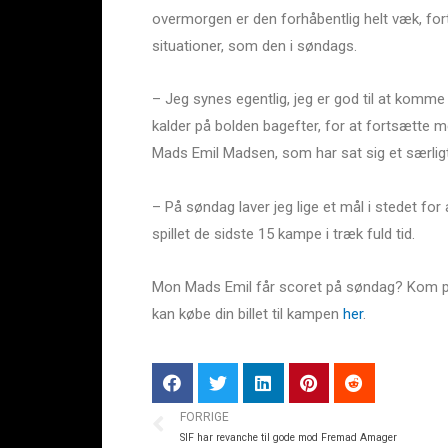
overmorgen er den forhåbentlig helt væk, fort
situationer, som den i søndags.
– Jeg synes egentlig, jeg er god til at komme 
kalder på bolden bagefter, for at fortsætte med
Mads Emil Madsen, som har sat sig et særl
– På søndag laver jeg lige et mål i stedet for
spillet de sidste 15 kampe i træk fuld tid.
Mon Mads Emil får scoret på søndag? Kom på
kan købe din billet til kampen
her
.
FORRIGE
SIF har revanche til gode mod Fremad Amager