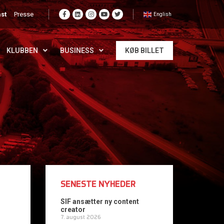
st
Presse
English
KLUBBEN
BUSINESS
KØB BILLET
SENESTE NYHEDER
SIF ansætter ny content
creator
7. august 2026