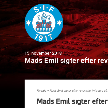
15. november 2018
Mads Emil sigter efter re
Forside
»
Mads Emil sigter efter revanche: Vil score på
Mads Emil sigter efter