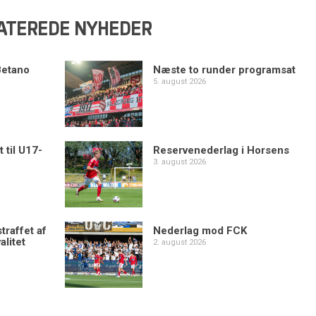
ATEREDE NYHEDER
Betano
Næste to runder programsat
5. august 2026
 til U17-
Reservenederlag i Horsens
3. august 2026
traffet af
Nederlag mod FCK
alitet
2. august 2026