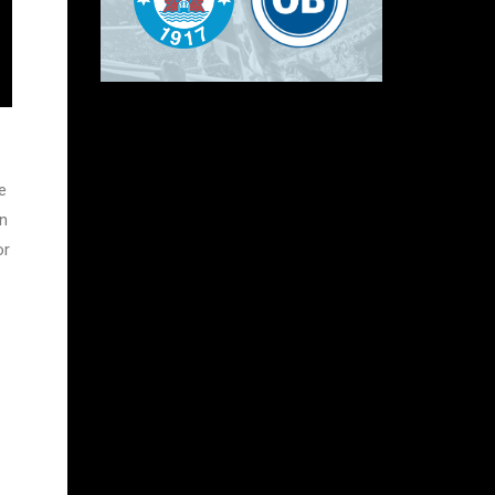
e
En
or