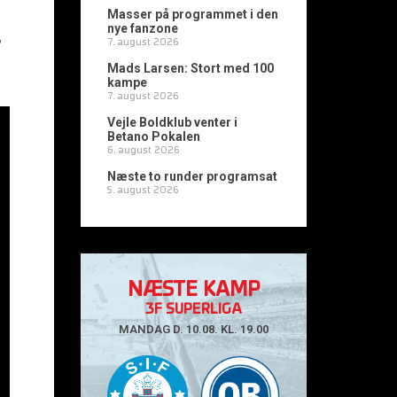
Masser på programmet i den
nye fanzone
,
7. august 2026
Mads Larsen: Stort med 100
kampe
7. august 2026
Vejle Boldklub venter i
Betano Pokalen
6. august 2026
Næste to runder programsat
5. august 2026
NÆSTE KAMP
3F SUPERLIGA
MANDAG D. 10.08. KL. 19.00